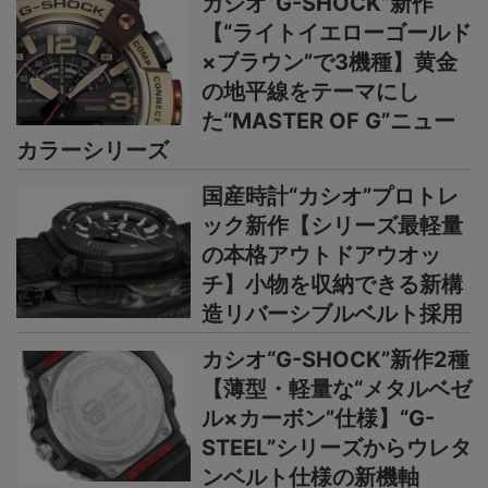
カシオ“G-SHOCK”新作
【“ライトイエローゴールド
×ブラウン”で3機種】黄金
の地平線をテーマにし
た“MASTER OF G”ニュー
カラーシリーズ
国産時計“カシオ”プロトレ
ック新作【シリーズ最軽量
の本格アウトドアウオッ
チ】小物を収納できる新構
造リバーシブルベルト採用
カシオ“G-SHOCK”新作2種
【薄型・軽量な“メタルベゼ
ル×カーボン”仕様】“G-
STEEL”シリーズからウレタ
ンベルト仕様の新機軸