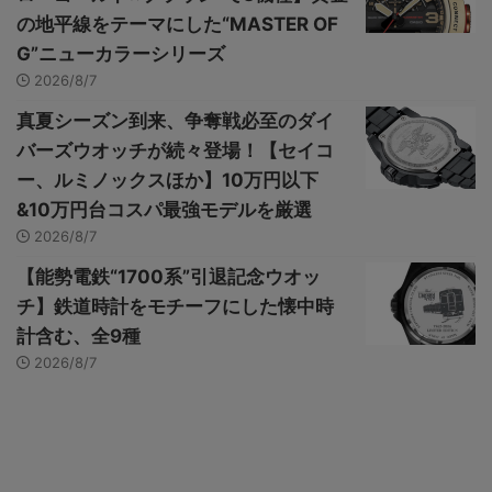
の地平線をテーマにした“MASTER OF
G”ニューカラーシリーズ
2026/8/7
真夏シーズン到来、争奪戦必至のダイ
バーズウオッチが続々登場！【セイコ
ー、ルミノックスほか】10万円以下
&10万円台コスパ最強モデルを厳選
2026/8/7
【能勢電鉄“1700系”引退記念ウオッ
チ】鉄道時計をモチーフにした懐中時
計含む、全9種
2026/8/7