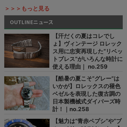
＞＞＞もっと見る
OUTLINEニュース
【汗だくの夏はコレでし
ょ】ヴィンテージ ロレック
ス用に忠実再現した“リベッ
トブレス”がいろんな時計に
使える理由｜ no.259
【酷暑の夏こそ“グレー”は
いかが】ロレックスの褪色
ベゼルを表現した復古調の
日本製機械式ダイバーズ時
計！｜no.258
【魅力は“青赤ペプシ”や“ブ