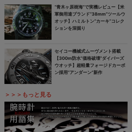
“青木ヶ原樹海”で実機レビュー【米
軍御用達ブランド“38mm”ツールウ
オッチ】ハミルトン“カーキ”コレク
ションを深掘り
セイコー機械式ムーヴメント搭載
【300m防水“価格破壊”ダイバーズ
ウオッチ】超軽量フォージドカーボ
ン採用“アンダーン”新作
＞＞＞もっと見る