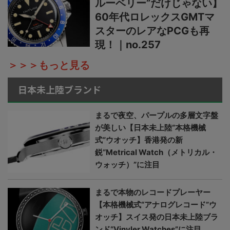
ルーベリー”だけじゃない】
60年代ロレックスGMTマ
スターのレアなPCGも再
現！｜no.257
＞＞＞もっと見る
日本未上陸ブランド
まるで夜空、パープルの多層文字盤
が美しい【日本未上陸“本格機械
式”ウオッチ】香港発の新
鋭“Metrical Watch（メトリカル・
ウォッチ）”に注目
まるで本物のレコードプレーヤー
【本格機械式“アナログレコード”ウ
オッチ】スイス発の日本未上陸ブラ
ンド“Vinyler Watches”に注目