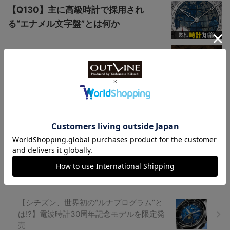
【Q130】主に高級時計で採用され
る“エナメル文字盤”とは何か
【2021年新作時計】ブライトリング
｜エレガントなプレミエが1940年代
のヘ...
【ポール・スミスの機械式時計、モチーフ
はピアノの鍵盤】ブランドのハイエンドラ
イン“マスターピース”の新作が登場
【シチズン、世界初の“ルナプログラム”と
は!?】電波時計30周年記念モデルを限定発
売