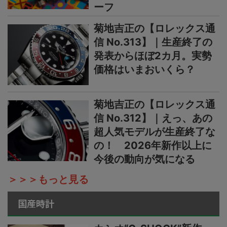
ーフ
菊地吉正の【ロレックス通
信 No.313】｜生産終了の
発表からほぼ2カ月。実勢
価格はいまおいくら？
菊地吉正の【ロレックス通
信 No.312】｜えっ、あの
超人気モデルが生産終了な
の！ 2026年新作以上に
今後の動向が気になる
＞＞＞もっと見る
国産時計