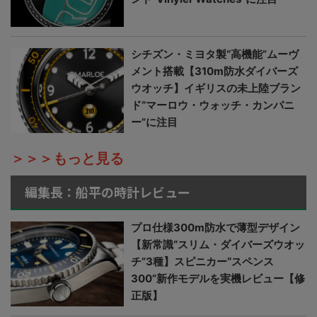
シチズン・ミヨタ製“高機能”ムーヴ
メント搭載【310m防水ダイバーズ
ウオッチ】イギリスの未上陸ブラン
ド“マーロウ・ウォッチ・カンパニ
ー”に注目
＞＞＞もっと見る
編集長：船平の時計レビュー
プロ仕様300m防水で薄型デザイン
【新常識“スリム・ダイバーズウオッ
チ”3種】スピニカー“スペンス
300”新作モデルを実機レビュー【修
正版】