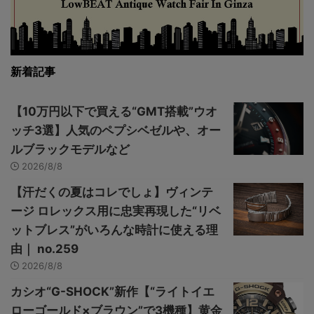
新着記事
【10万円以下で買える“GMT搭載”ウオ
ッチ3選】人気のペプシベゼルや、オー
ルブラックモデルなど
2026/8/8
【汗だくの夏はコレでしょ】ヴィンテ
ージ ロレックス用に忠実再現した“リベ
ットブレス”がいろんな時計に使える理
由｜ no.259
2026/8/8
カシオ“G-SHOCK”新作【“ライトイエ
ローゴールド×ブラウン”で3機種】黄金