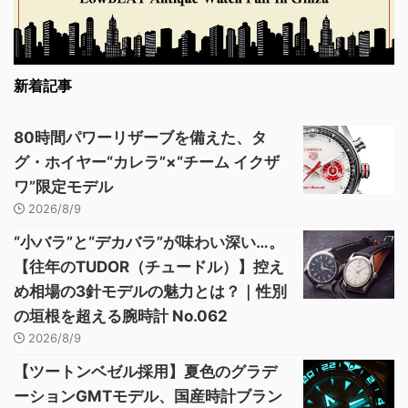
新着記事
80時間パワーリザーブを備えた、タ
グ・ホイヤー“カレラ”×“チーム イクザ
ワ”限定モデル
2026/8/9
“小バラ”と“デカバラ”が味わい深い…。
【往年のTUDOR（チュードル）】控え
め相場の3針モデルの魅力とは？｜性別
の垣根を超える腕時計 No.062
2026/8/9
【ツートンベゼル採用】夏色のグラデ
ーションGMTモデル、国産時計ブラン