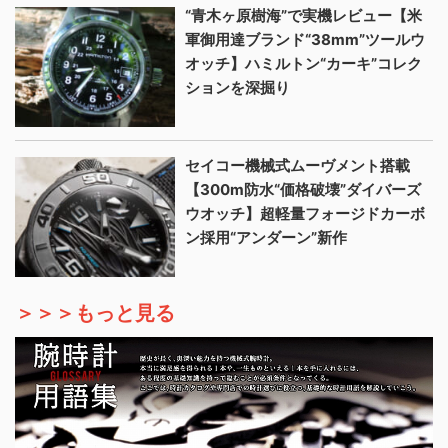
“青木ヶ原樹海”で実機レビュー【米
軍御用達ブランド“38mm”ツールウ
オッチ】ハミルトン“カーキ”コレク
ションを深掘り
セイコー機械式ムーヴメント搭載
【300m防水“価格破壊”ダイバーズ
ウオッチ】超軽量フォージドカーボ
ン採用“アンダーン”新作
＞＞＞もっと見る