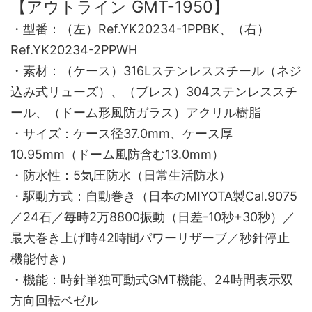
【アウトライン GMT-1950】
・型番：（左）Ref.YK20234-1PPBK、（右）
Ref.YK20234-2PPWH
・素材：（ケース）316Lステンレススチール（ネジ
込み式リューズ）、（ブレス）304ステンレススチ
ール、（ドーム形風防ガラス）アクリル樹脂
・サイズ：ケース径37.0mm、ケース厚
10.95mm（ドーム風防含む13.0mm）
・防水性：5気圧防水（日常生活防水）
・駆動方式：自動巻き（日本のMIYOTA製Cal.9075
／24石／毎時2万8800振動（日差-10秒+30秒）／
最大巻き上げ時42時間パワーリザーブ／秒針停止
機能付き）
・機能：時針単独可動式GMT機能、24時間表示双
方向回転ベゼル