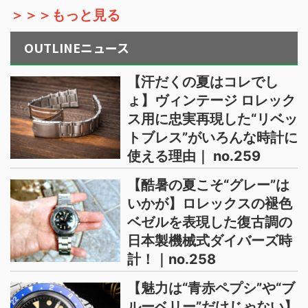
＞＞＞もっと見る
OUTLINEニュース
【汗だくの夏はコレでし
ょ】ヴィンテージ ロレック
ス用に忠実再現した“リベッ
トブレス”がいろんな時計に
使える理由｜ no.259
【酷暑の夏こそ“グレー”は
いかが】ロレックスの褪色
ベゼルを表現した復古調の
日本製機械式ダイバーズ時
計！｜no.258
【魅力は“青赤ペプシ”や“ブ
ルーベリー”だけじゃない】