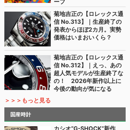
ーフ
菊地吉正の【ロレックス通
信 No.313】｜生産終了の
発表からほぼ2カ月。実勢
価格はいまおいくら？
菊地吉正の【ロレックス通
信 No.312】｜えっ、あの
超人気モデルが生産終了な
の！ 2026年新作以上に
今後の動向が気になる
＞＞＞もっと見る
国産時計
カシオ“G-SHOCK”新作