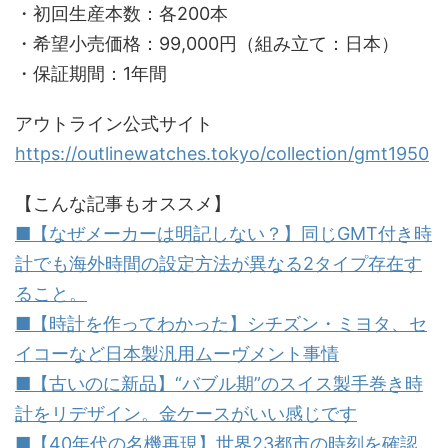
・初回生産本数：各200本
・希望小売価格：99,000円（組み立て：日本）
・保証期間：1年間
アウトライン公式サイト
https://outlinewatches.tokyo/collection/gmt1950
【こんな記事もオススメ】
■【なぜメーカーは明記しない？】同じGMT付き時
計でも海外時間の設定方法が異なる2タイプ存在す
ること。
■【時計を作ってわかった】シチズン・ミヨタ、セ
イコーなど日本製汎用ムーヴメント事情
■【古いのに新品】“バブル期”のスイス製手巻き時
計をリデザイン。金ケースがいい感じです
■【40年代の名機再現】世界23都市の時刻を確認