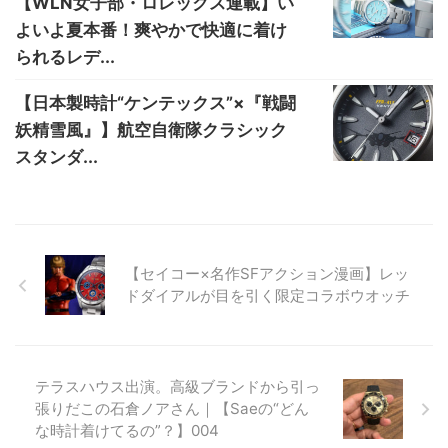
【WLN女子部・ロレックス連載】い
よいよ夏本番！爽やかで快適に着け
られるレデ...
【日本製時計“ケンテックス”×『戦闘
妖精雪風』】航空自衛隊クラシック
スタンダ...
【セイコー×名作SFアクション漫画】レッ
ドダイアルが目を引く限定コラボウオッチ
テラスハウス出演。高級ブランドから引っ
張りだこの石倉ノアさん｜【Saeの“どん
な時計着けてるの”？】004