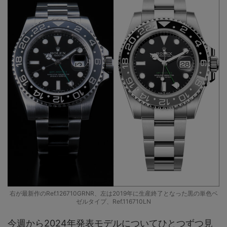
右が最新作のRef.126710GRNR、左は2019年に生産終了となった黒の単色ベ
ゼルタイプ、Ref.116710LN
今週から2024年発表モデルについてひとつずつ見