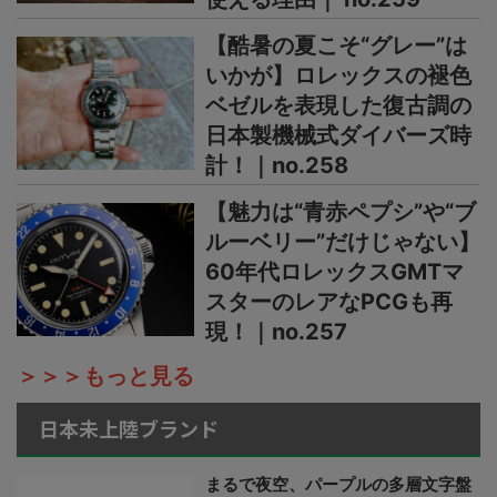
【酷暑の夏こそ“グレー”は
いかが】ロレックスの褪色
ベゼルを表現した復古調の
日本製機械式ダイバーズ時
計！｜no.258
【魅力は“青赤ペプシ”や“ブ
ルーベリー”だけじゃない】
60年代ロレックスGMTマ
スターのレアなPCGも再
現！｜no.257
＞＞＞もっと見る
日本未上陸ブランド
まるで夜空、パープルの多層文字盤