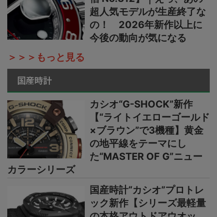
超人気モデルが生産終了な
の！ 2026年新作以上に
今後の動向が気になる
＞＞＞もっと見る
国産時計
カシオ“G-SHOCK”新作
【“ライトイエローゴールド
×ブラウン”で3機種】黄金
の地平線をテーマにし
た“MASTER OF G”ニュー
カラーシリーズ
国産時計“カシオ”プロトレ
ック新作【シリーズ最軽量
の本格アウトドアウオッ