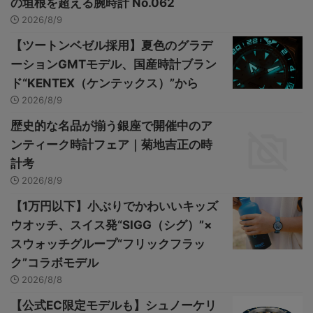
の垣根を超える腕時計 No.062
2026/8/9
【ツートンベゼル採用】夏色のグラデ
ーションGMTモデル、国産時計ブラン
ド“KENTEX（ケンテックス）”から
2026/8/9
歴史的な名品が揃う銀座で開催中のア
ンティーク時計フェア｜菊地吉正の時
計考
2026/8/9
【1万円以下】小ぶりでかわいいキッズ
ウオッチ、スイス発“SIGG（シグ）”×
スウォッチグループ“フリックフラッ
ク”コラボモデル
2026/8/8
【公式EC限定モデルも】シュノーケリ