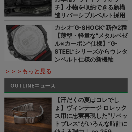
チ】小物を収納できる新構
造リバーシブルベルト採用
カシオ“G-SHOCK”新作2種
【薄型・軽量な“メタルベゼ
ル×カーボン”仕様】“G-
STEEL”シリーズからウレタ
ンベルト仕様の新機軸
＞＞＞もっと見る
OUTLINEニュース
【汗だくの夏はコレでし
ょ】ヴィンテージ ロレック
ス用に忠実再現した“リベッ
トブレス”がいろんな時計に
使える理由｜ no.259