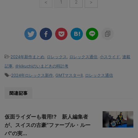
<
1
2
>
-
2024年新作まとめ
,
ロレックス
,
ロレックス通信
,
小スライド
,
連載
記事
,
＠kikuchiのいまどきの時計考
-
2024年ロレックス新作
,
GMTマスターII
,
ロレックス通信
関連記事
仮面ライダーも着用!? 新人編集者
が、スイスの古豪“ファーブル・ルー
バ”の実...