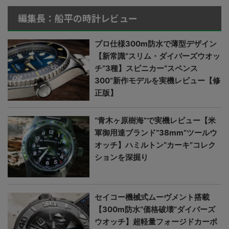
編集長：船平の時計レビュー
プロ仕様300m防水で薄型デザイン
【新常識“スリム・ダイバーズウオッ
チ”3種】スピニカー“スペンス
300”新作モデルを実機レビュー【修
正版】
“青木ヶ原樹海”で実機レビュー【米
軍御用達ブランド“38mm”ツールウ
オッチ】ハミルトン“カーキ”コレク
ションを深掘り
セイコー機械式ムーヴメント搭載
【300m防水“価格破壊”ダイバーズ
ウオッチ】超軽量フォージドカーボ