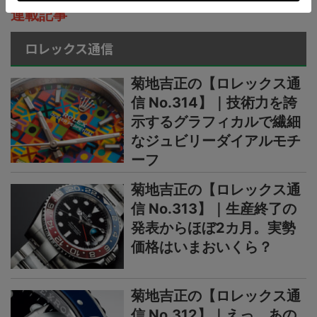
連載記事
ロレックス通信
菊地吉正の【ロレックス通
信 No.314】｜技術力を誇
示するグラフィカルで繊細
なジュビリーダイアルモチ
ーフ
菊地吉正の【ロレックス通
信 No.313】｜生産終了の
発表からほぼ2カ月。実勢
価格はいまおいくら？
菊地吉正の【ロレックス通
信 No.312】｜えっ、あの