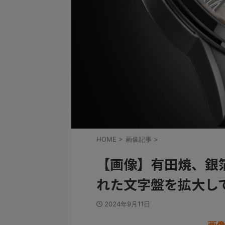
HOME
>
画像記事
>
【画像】有田焼、銀
れた文字盤を拡大し
2024年9月11日