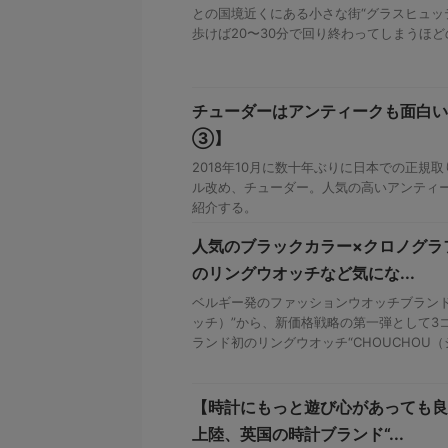
との国境近くにある小さな街“グラスヒュッテ
歩けば20〜30分で回り終わってしまうほどの
チューダーはアンティークも面白い
③】
2018年10月に数十年ぶりに日本での正規
ル改め、チューダー。人気の高いアンティ
紹介する。
人気のブラックカラー×クロノグラ
のリングウオッチなど気にな...
ベルギー発のファッションウオッチブランド“I
ッチ）”から、新価格戦略の第一弾として3
ランド初のリングウオッチ“CHOUCHOU（シ
【時計にもっと遊び心があっても良
上陸、英国の時計ブランド“...