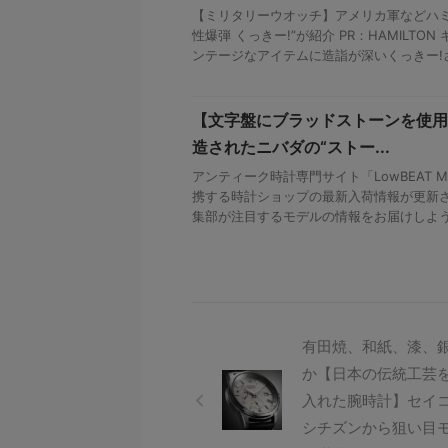
【ミリタリーウオッチ】アメリカ軍などハミ
性爆弾 くっきー!”が紹介 PR：HAMILT
ンテージなアイテムに造詣が深いくっきー!さん
【文字盤にブラッドストーンを使用
造されたニバダの“ストー...
アンティーク時計専門サイト「LowBEAT Ma
携する時計ショップの最新入荷情報が更新さ
集部が注目するモデルの情報をお届けしよう。 
有田焼、和紙、漆、
か【日本の伝統工芸
入れた腕時計】セイ
シチズンから狙い目