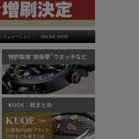
ンフォメーション
ONLINE SHOP
特許取得“耐衝撃”ウオッチなど
KUOE：総まとめ