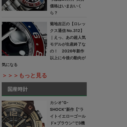
価格はいまおいく
ら？
菊地吉正の【ロレッ
クス通信 No.312】
｜えっ、あの超人気
モデルが生産終了な
の！ 2026年新作
以上に今後の動向が
気になる
＞＞＞もっと見る
国産時計
カシオ“G-
SHOCK”新作【“ラ
イトイエローゴール
ド×ブラウン”で3機