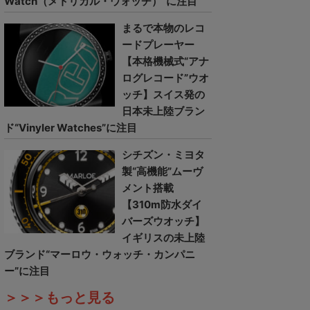
Watch（メトリカル・ウォッチ）”に注目
まるで本物のレコ
ードプレーヤー
【本格機械式“アナ
ログレコード”ウオ
ッチ】スイス発の
日本未上陸ブラン
ド“Vinyler Watches”に注目
シチズン・ミヨタ
製“高機能”ムーヴ
メント搭載
【310m防水ダイ
バーズウオッチ】
イギリスの未上陸
ブランド“マーロウ・ウォッチ・カンパニ
ー”に注目
＞＞＞もっと見る