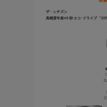
画
ザ・シチズン
高精度年差±5 秒 エコ･ドライブ 「CI
気
（
定