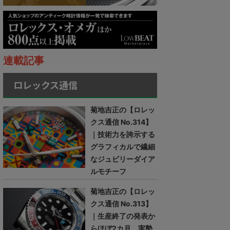
連載記事
ロレックス通信
菊地吉正の【ロレッ
クス通信 No.314】
｜技術力を誇示する
グラフィカルで繊細
なジュビリーダイア
ルモチーフ
菊地吉正の【ロレッ
クス通信 No.313】
｜生産終了の発表か
らほぼ2カ月。実勢