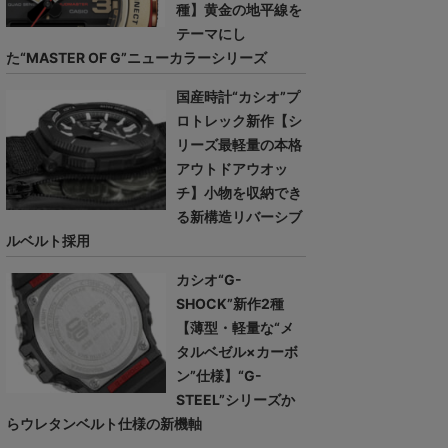
種】黄金の地平線を
テーマにし
た“MASTER OF G”ニューカラーシリーズ
国産時計“カシオ”プ
ロトレック新作【シ
リーズ最軽量の本格
アウトドアウオッ
チ】小物を収納でき
る新構造リバーシブ
ルベルト採用
カシオ“G-
SHOCK”新作2種
【薄型・軽量な“メ
タルベゼル×カーボ
ン”仕様】“G-
STEEL”シリーズか
らウレタンベルト仕様の新機軸