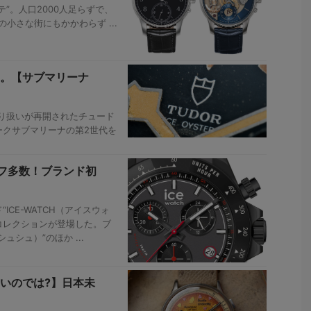
”。人口2000人足らずで、
小さな街にもかかわらず ...
。【サブマリーナ
取り扱いが再開されたチュード
ークサブマリーナの第2世代を
フ多数！ブランド初
CE-WATCH（アイスウォ
コレクションが登場した。ブ
ュシュ）”のほか ...
いのでは?】日本未