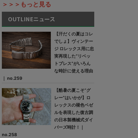
＞＞＞もっと見る
OUTLINEニュース
【汗だくの夏はコレ
でしょ】ヴィンテー
ジ ロレックス用に忠
実再現した“リベッ
トブレス”がいろん
な時計に使える理由
｜ no.259
【酷暑の夏こそ“グ
レー”はいかが】ロ
レックスの褪色ベゼ
ルを表現した復古調
の日本製機械式ダイ
バーズ時計！｜
no.258