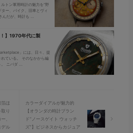
ルトン軍用時計の魅力を“野
ON ギター、バイク、旧車とヴィ
だが、時計も ...
！】1970年代に製
rketplace」には、日々、提
れている。 そのなかから編
ニバダ ...
銀箔ほ
カラーダイアルが魅力的
を取り
【オランダの時計ブラン
コー、
ド“ノースゲイト ウォッチ
モデル
ズ”】ビジネスからカジュア