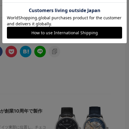
1
2
3
>
が創業10周年で製作
イツ東部に位置し、チェコ