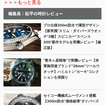
＞＞＞もっと見る
編集長：船平の時計レビュー
プロ仕様300m防水で薄型デザイン
【新常識“スリム・ダイバーズウオッ
チ”3種】スピニカー“スペンス
300”新作モデルを実機レビュー【修
正版】
“青木ヶ原樹海”で実機レビュー【米
軍御用達ブランド“38mm”ツールウ
オッチ】ハミルトン“カーキ”コレク
ションを深掘り
セイコー機械式ムーヴメント搭載
【300m防水“価格破壊”ダイバーズ