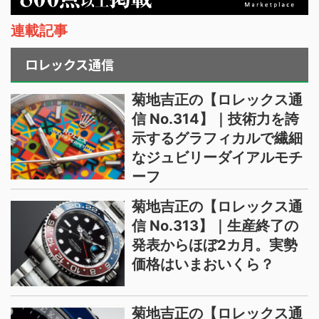
連載記事
ロレックス通信
菊地吉正の【ロレックス通
信 No.314】｜技術力を誇
示するグラフィカルで繊細
なジュビリーダイアルモチ
ーフ
菊地吉正の【ロレックス通
信 No.313】｜生産終了の
発表からほぼ2カ月。実勢
価格はいまおいくら？
菊地吉正の【ロレックス通