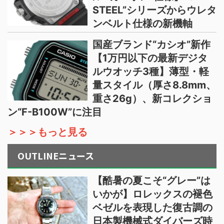
STEEL”シリーズからウレタ
ンベルト仕様の新機軸
国産ブランド“カシオ”新作
【1万円以下の最新デジタ
ルウオッチ3種】薄型・軽
量スタイル（厚さ8.8mm、
重さ26g）、新コレクショ
ン“F-B100W”に注目
＞＞＞もっと見る
OUTLINEニュース
【酷暑の夏こそ“グレー”は
いかが】ロレックスの褪色
ベゼルを表現した復古調の
日本製機械式ダイバーズ時