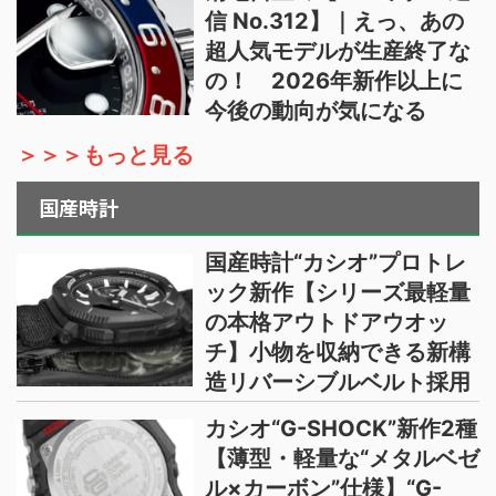
信 No.312】｜えっ、あの
超人気モデルが生産終了な
の！ 2026年新作以上に
今後の動向が気になる
＞＞＞もっと見る
国産時計
国産時計“カシオ”プロトレ
ック新作【シリーズ最軽量
の本格アウトドアウオッ
チ】小物を収納できる新構
造リバーシブルベルト採用
カシオ“G-SHOCK”新作2種
【薄型・軽量な“メタルベゼ
ル×カーボン”仕様】“G-