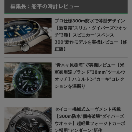
編集長：船平の時計レビュー
プロ仕様300m防水で薄型デザイン
【新常識“スリム・ダイバーズウオッ
チ”3種】スピニカー“スペンス
300”新作モデルを実機レビュー【修
正版】
“青木ヶ原樹海”で実機レビュー【米
軍御用達ブランド“38mm”ツールウ
オッチ】ハミルトン“カーキ”コレク
ションを深掘り
セイコー機械式ムーヴメント搭載
【300m防水“価格破壊”ダイバーズ
ウオッチ】超軽量フォージドカーボ
ン採用“アンダーン”新作