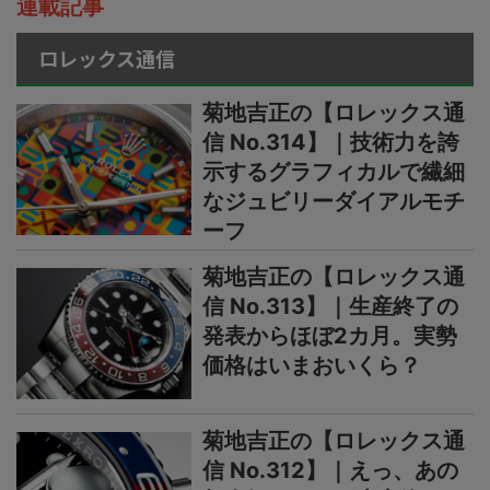
連載記事
ロレックス通信
菊地吉正の【ロレックス通
信 No.314】｜技術力を誇
示するグラフィカルで繊細
なジュビリーダイアルモチ
ーフ
菊地吉正の【ロレックス通
信 No.313】｜生産終了の
発表からほぼ2カ月。実勢
価格はいまおいくら？
菊地吉正の【ロレックス通
信 No.312】｜えっ、あの