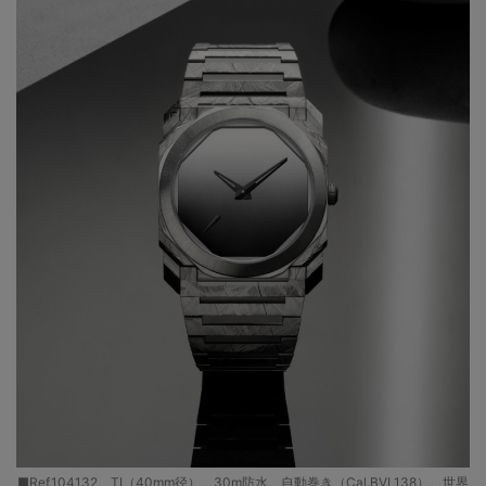
■Ref.104132。TI（40mm径）。30m防水。自動巻き（Cal.BVL138）。世界