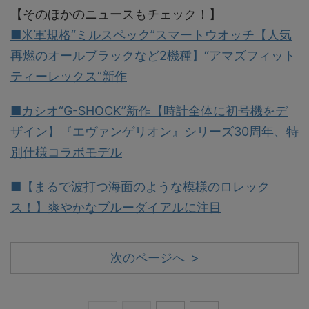
【そのほかのニュースもチェック！】
■米軍規格“ミルスペック”スマートウオッチ【人気
再燃のオールブラックなど2機種】“アマズフィット
ティーレックス”新作
■カシオ“G-SHOCK”新作【時計全体に初号機をデ
ザイン】『エヴァンゲリオン』シリーズ30周年、特
別仕様コラボモデル
■【まるで波打つ海面のような模様のロレック
ス！】爽やかなブルーダイアルに注目
次のページへ >