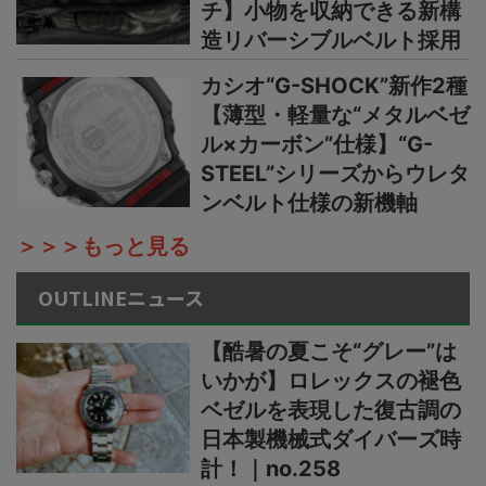
チ】小物を収納できる新構
造リバーシブルベルト採用
カシオ“G-SHOCK”新作2種
【薄型・軽量な“メタルベゼ
ル×カーボン”仕様】“G-
STEEL”シリーズからウレタ
ンベルト仕様の新機軸
＞＞＞もっと見る
OUTLINEニュース
【酷暑の夏こそ“グレー”は
いかが】ロレックスの褪色
ベゼルを表現した復古調の
日本製機械式ダイバーズ時
計！｜no.258