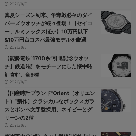
2026/8/7
真夏シーズン到来、争奪戦必至のダイ
バーズウオッチが続々登場！【セイコ
ー、ルミノックスほか】10万円以下
&10万円台コスパ最強モデルを厳選
2026/8/7
【能勢電鉄“1700系”引退記念ウオッ
チ】鉄道時計をモチーフにした懐中時
計含む、全9種
2026/8/7
【国産時計ブランド“Orient（オリエン
ト）”新作】クラシカルなボックスガラ
スとボンベ文字盤採用、ネイビーとグ
リーンの2種
2026/8/7