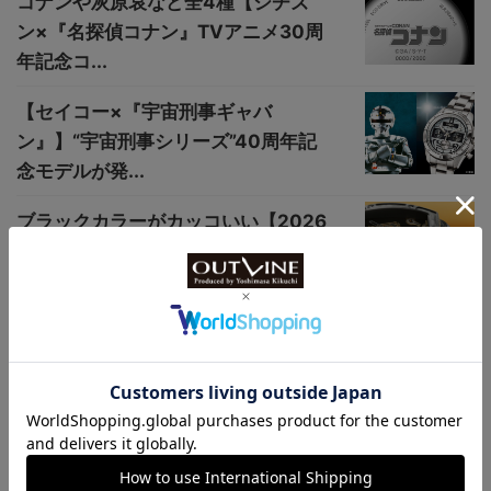
コナンや灰原哀など全4種【シチズ
ン×『名探偵コナン』TVアニメ30周
年記念コ...
【セイコー×『宇宙刑事ギャバ
ン』】“宇宙刑事シリーズ”40周年記
念モデルが発...
ブラックカラーがカッコいい【2026
年“午年”仕様、限定カーボンウオッ
チ】金...
【新作時計ニュース】洗練されたデ
ザインが魅力的なレイモンド・ウェ
イルの最新モ...