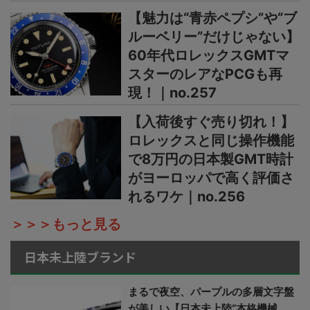
【魅力は“青赤ペプシ”や“ブ
ルーベリー”だけじゃない】
60年代ロレックスGMTマ
スターのレアなPCGも再
現！｜no.257
【入荷後すぐ売り切れ！】
ロレックスと同じ操作機能
で8万円の日本製GMT時計
がヨーロッパで高く評価さ
れるワケ｜no.256
＞＞＞もっと見る
日本未上陸ブランド
まるで夜空、パープルの多層文字盤
が美しい【日本未上陸“本格機械