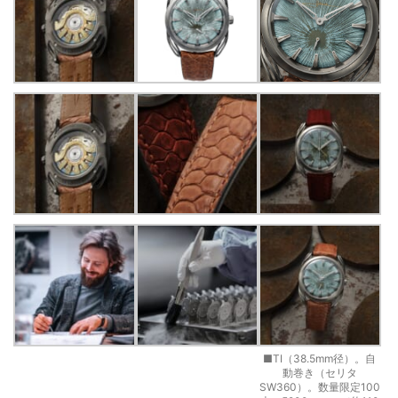
■TI（38.5mm径）。自
動巻き（セリタ
SW360）。数量限定100