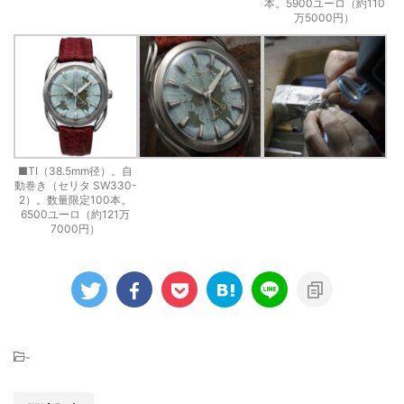
本。5900ユーロ（約110
万5000円）
■TI（38.5mm径）。自
動巻き（セリタ SW330-
2）。数量限定100本。
6500ユーロ（約121万
7000円）
-