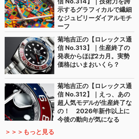
信 No.314】｜技術力を誇
示するグラフィカルで繊細
なジュビリーダイアルモチ
ーフ
菊地吉正の【ロレックス通
信 No.313】｜生産終了の
発表からほぼ2カ月。実勢
価格はいまおいくら？
菊地吉正の【ロレックス通
信 No.312】｜えっ、あの
超人気モデルが生産終了な
の！ 2026年新作以上に
今後の動向が気になる
＞＞＞もっと見る