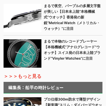
まるで夜空、パープルの多層文字盤
が美しい【日本未上陸“本格機械
式”ウオッチ】香港発の新
鋭“Metrical Watch（メトリカル・
ウォッチ）”に注目
まるで本物のレコードプレーヤー
【本格機械式“アナログレコード”ウ
オッチ】スイス発の日本未上陸ブラ
ンド“Vinyler Watches”に注目
＞＞＞もっと見る
編集長：船平の時計レビュー
プロ仕様300m防水で薄型デザイン
【新常識“スリム・ダイバーズウオッ