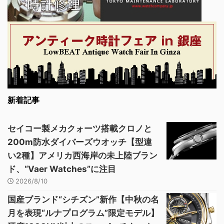
新着記事
セイコー製メカクォーツ搭載クロノと
200m防水ダイバーズウオッチ【型違
い2種】アメリカ西海岸の未上陸ブラン
ド、“Vaer Watches”に注目
2026/8/10
国産ブランド“シチズン”新作【中秋の名
月を表現“ルナプログラム”限定モデル】