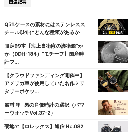
関連記事
Q51.ケースの素材にはステンレスス
チール以外にどんな種類があるか
限定99本【海上自衛隊の護衛艦“か
が（DDH-184）”モチーフ】国産時
計ブ...
【クラウドファンディング開催中】
アメリカ軍が使用していた名作ミリ
タリーポケッ...
國村 隼 -男の肖像時計の選択（パワ
ーウオッチVol.37-2）
菊地の【ロレックス】通信 No.082