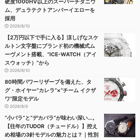
硬度1000HV以上のスーパーチタニウ
ム、デュラテクトアンバーイエローを
採用
2026/8/10
【2万円以下で手に入る】涼しげなスケ
ルトン文字盤にブランド初の機械式ム
ーヴメント搭載、“ICE-WATCH（アイ
スウォッチ）”から
2026/8/10
80時間パワーリザーブを備えた、タ
グ・ホイヤー“カレラ”×“チーム イクザ
ワ”限定モデル
2026/8/9
“小バラ”と“デカバラ”が味わい深い…。
【往年のTUDOR（チュードル）】控え
め相場の3針モデルの魅力とは？｜性別