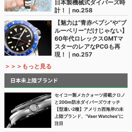
日本製機械式ダイバーズ時
計！｜no.258
【魅力は“青赤ペプシ”や“ブ
ルーベリー”だけじゃない】
60年代ロレックスGMTマ
スターのレアなPCGも再
現！｜no.257
＞＞＞もっと見る
日本未上陸ブランド
セイコー製メカクォーツ搭載クロノ
と200m防水ダイバーズウオッチ
【型違い2種】アメリカ西海岸の未
上陸ブランド、“Vaer Watches”に
注目