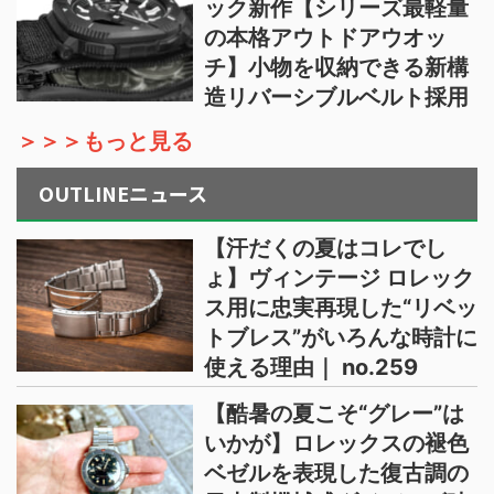
ック新作【シリーズ最軽量
の本格アウトドアウオッ
チ】小物を収納できる新構
造リバーシブルベルト採用
＞＞＞もっと見る
OUTLINEニュース
【汗だくの夏はコレでし
ょ】ヴィンテージ ロレック
ス用に忠実再現した“リベッ
トブレス”がいろんな時計に
使える理由｜ no.259
【酷暑の夏こそ“グレー”は
いかが】ロレックスの褪色
ベゼルを表現した復古調の