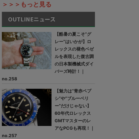
＞＞＞もっと見る
OUTLINEニュース
【酷暑の夏こそ“グ
レー”はいかが】ロ
レックスの褪色ベゼ
ルを表現した復古調
の日本製機械式ダイ
バーズ時計！｜
no.258
【魅力は“青赤ペプ
シ”や“ブルーベリ
ー”だけじゃない】
60年代ロレックス
GMTマスターのレ
アなPCGも再現！｜
no.257