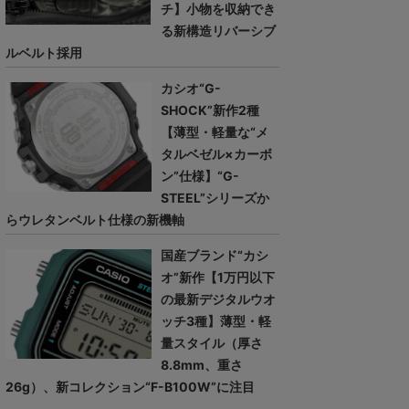
チ】小物を収納でき
る新構造リバーシブ
ルベルト採用
カシオ“G-
SHOCK”新作2種
【薄型・軽量な“メ
タルベゼル×カーボ
ン”仕様】“G-
STEEL”シリーズか
らウレタンベルト仕様の新機軸
国産ブランド“カシ
オ”新作【1万円以下
の最新デジタルウオ
ッチ3種】薄型・軽
量スタイル（厚さ
8.8mm、重さ
26g）、新コレクション“F-B100W”に注目