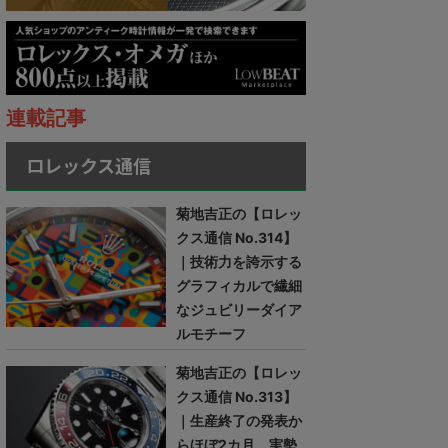
連載記事
ロレックス通信
菊地吉正の【ロレッ
クス通信 No.314】
｜技術力を誇示する
グラフィカルで繊細
なジュビリーダイア
ルモチーフ
菊地吉正の【ロレッ
クス通信 No.313】
｜生産終了の発表か
らほぼ2カ月。実勢