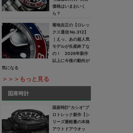
価格はいまおいく
ら？
菊地吉正の【ロレッ
クス通信 No.312】
｜えっ、あの超人気
モデルが生産終了な
の！ 2026年新作
以上に今後の動向が
気になる
＞＞＞もっと見る
国産時計
国産時計“カシオ”プ
ロトレック新作【シ
リーズ最軽量の本格
アウトドアウオッ