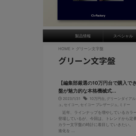
製品情報
スペシャル
HOME
>
グリーン文字盤
グリーン文字盤
【編集部厳選の10万円台で購入で
盤が魅力的な本格機械式...
2023/1/31
10万円台
,
グリーンダイアル
ュ
,
セイコー
,
セイコー プレザージュ
,
ミドー
近年、ラインナップを増やしているカラー
登場しているが、今回は、トレンドから定
カラー文字盤の時計に着目していきたい。
進化を ...