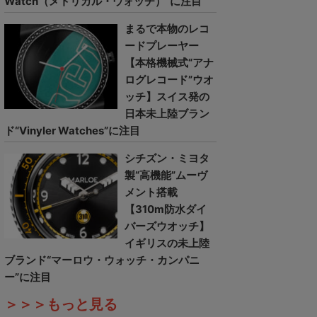
Watch（メトリカル・ウォッチ）”に注目
まるで本物のレコ
ードプレーヤー
【本格機械式“アナ
ログレコード”ウオ
ッチ】スイス発の
日本未上陸ブラン
ド“Vinyler Watches”に注目
シチズン・ミヨタ
製“高機能”ムーヴ
メント搭載
【310m防水ダイ
バーズウオッチ】
イギリスの未上陸
ブランド“マーロウ・ウォッチ・カンパニ
ー”に注目
＞＞＞もっと見る