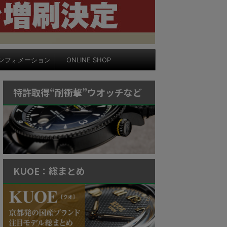
ンフォメーション
ONLINE SHOP
特許取得“耐衝撃”ウオッチなど
KUOE：総まとめ