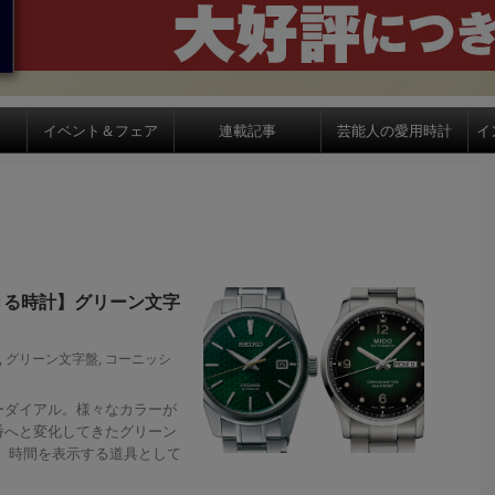
イベント＆フェア
連載記事
芸能人の愛用時計
イ
きる時計】グリーン文字
,
グリーン文字盤
,
コーニッシ
ダイアル。様々なカラーが
番へと変化してきたグリーン
 時間を表示する道具として