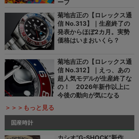
ーフ
菊地吉正の【ロレックス通
信 No.313】｜生産終了の
発表からほぼ2カ月。実勢
価格はいまおいくら？
菊地吉正の【ロレックス通
信 No.312】｜えっ、あの
超人気モデルが生産終了な
の！ 2026年新作以上に
今後の動向が気になる
＞＞＞もっと見る
国産時計
カシオ“G-SHOCK”新作