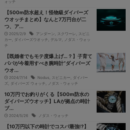
ォッチ
【500m防水超え！怪物級ダイバーズ
ウオッチまとめ】なんと7万円台が二
つ、ア...
2025/2/9
アンダーン
,
スクワーレ
,
スピニ
カー
,
ダイバーズウオッチ
,
デルマ
,
ノダス・ウォッ
チ
【既婚者でもモテ度爆上げ…？】子育て
パパが今着用すべき腕時計“ダイバーズ
ウオ...
2024/7/14
Nodus
,
スピニカー
,
ダイバー
ズ
,
ダイバーズ ウォッチ
,
ノダス・ウォッチ
10万円でお釣りがくる【500m防水の
ダイバーズウオッチ】LAが拠点の時計
ブ...
2024/5/26
ノダス・ウォッチ
【10万円以下の時計でコスパ最強!?】