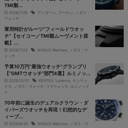
TMI製...
2026/7/28
アンダーン
,
アーケン
,
ノダス・
ウォッチ
軍用時計がルーツ“フィールドウオッ
チ”【セイコー／TMI製ムーヴメント搭
載】...
2026/7/22
NODUS Watches
,
ノダス・ウ
ォッチ
予算10万円“最強ウオッチ”グランプリ
【“GMTウオッチ“部門4選】ルミノッ...
2025/12/31
KENTEX
,
Luminox
,
ケンテッ
クス
,
ノダス・ウォッチ
,
リマウォッチ
,
ルミノック
ス
70年前に誕生のデュアルクラウン・ダ
イバーズウオッチを再現！幻想的なデ
ィープ...
2025/8/26
NODUS Watches
,
ノダス・ウ