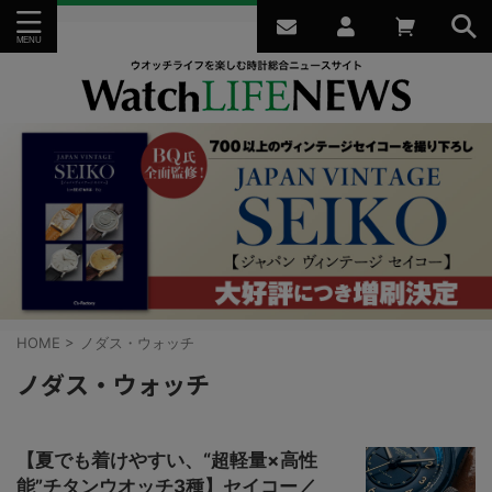
HOME
>
ノダス・ウォッチ
ノダス・ウォッチ
【夏でも着けやすい、“超軽量×高性
能”チタンウオッチ3種】セイコー／