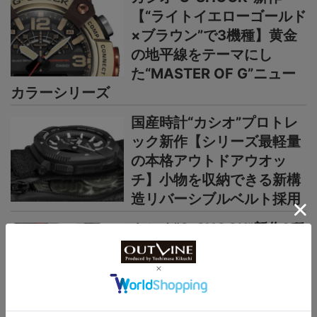
【“ライトイエローゴールド
×ブラウン”で3機種】黄金
の地平線をテーマにし
た“MASTER OF G”ニュー
カラーシリーズ
国産時計“カシオ”プロトレ
ック新作【シリーズ最軽量
の本格アウトドアウオッ
チ】小物を収納できる新構
造リバーシブルベルト採用
カシオ“G-SHOCK”新作2種
【薄型・軽量な“メタルベゼ
ル×カーボン”仕様】“G-
STEEL”シリーズからウレタ
ンベルト仕様の新機軸