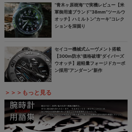
“青木ヶ原樹海”で実機レビュー【米
軍御用達ブランド“38mm”ツールウ
オッチ】ハミルトン“カーキ”コレク
ションを深掘り
セイコー機械式ムーヴメント搭載
【300m防水“価格破壊”ダイバーズ
ウオッチ】超軽量フォージドカーボ
ン採用“アンダーン”新作
＞＞＞もっと見る