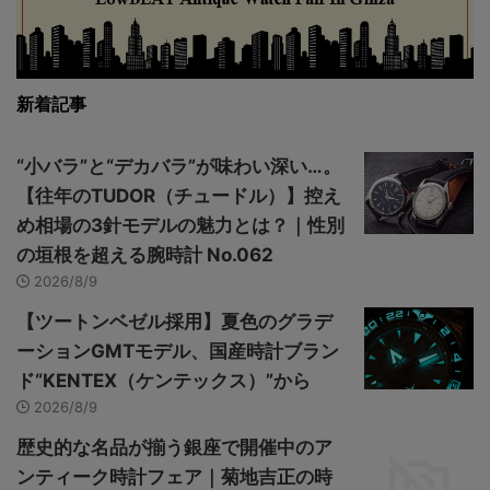
新着記事
“小バラ”と“デカバラ”が味わい深い…。
【往年のTUDOR（チュードル）】控え
め相場の3針モデルの魅力とは？｜性別
の垣根を超える腕時計 No.062
2026/8/9
【ツートンベゼル採用】夏色のグラデ
ーションGMTモデル、国産時計ブラン
ド“KENTEX（ケンテックス）”から
2026/8/9
歴史的な名品が揃う銀座で開催中のア
ンティーク時計フェア｜菊地吉正の時