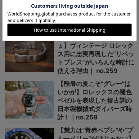
＞＞＞もっと見る
OUTLINEニュース
【汗だくの夏はコレでし
ょ】ヴィンテージ ロレック
ス用に忠実再現した“リベッ
トブレス”がいろんな時計に
使える理由｜ no.259
【酷暑の夏こそ“グレー”は
いかが】ロレックスの褪色
ベゼルを表現した復古調の
日本製機械式ダイバーズ時
計！｜no.258
【魅力は“青赤ペプシ”や“ブ
ルーベリー”だけじゃない】