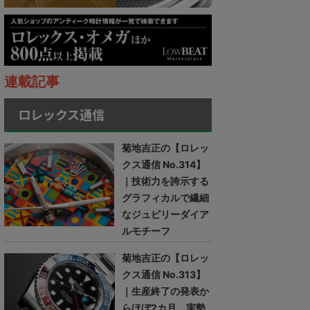
連載記事
ロレックス通信
菊地吉正の【ロレッ
クス通信 No.314】
｜技術力を誇示する
グラフィカルで繊細
なジュビリーダイア
ルモチーフ
菊地吉正の【ロレッ
クス通信 No.313】
｜生産終了の発表か
らほぼ2カ月。実勢