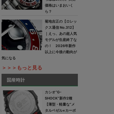
価格はいまおいく
ら？
菊地吉正の【ロレッ
クス通信 No.312】
｜えっ、あの超人気
モデルが生産終了な
の！ 2026年新作
以上に今後の動向が
気になる
＞＞＞もっと見る
国産時計
カシオ“G-
SHOCK”新作2種
【薄型・軽量な“メ
タルベゼル×カーボ