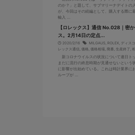
のか？」と題して、サブマリーナデイトの
が、今回はその続編として、購入する際に
輸入 ...
【ロレックス】通信 No.028｜
ス。2月14日の定点...
2020/2/16
MILGAUS
,
ROLEX
,
ディス
レックス通信
,
価格
,
価格相場
,
廃番
,
生産終了
,
新コロナウイルスの状況について連日トッ
まだに流行の終息時期が見通せないという
に影響が出始めている。これは時計業界に
ループが ...