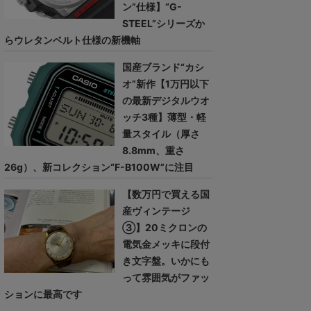
ン”仕様】“G-
STEEL”シリーズか
らウレタンベルト仕様の新機軸
国産ブランド“カシ
オ”新作【1万円以下
の最新デジタルウオ
ッチ3種】薄型・軽
量スタイル（厚さ
8.8mm、重さ
26g）、新コレクション“F-B100W”に注目
【数万円で買える国
産ヴィンテージ
③】20ミクロンの
電気金メッキに段付
き文字盤。いかにも
って雰囲気がファッ
ションに最高です