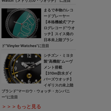
Watch（メトリカル・ウォッチ）”に注目
まるで本物のレコ
ードプレーヤー
【本格機械式“アナ
ログレコード”ウオ
ッチ】スイス発の
日本未上陸ブラン
ド“Vinyler Watches”に注目
シチズン・ミヨタ
製“高機能”ムーヴ
メント搭載
【310m防水ダイ
バーズウオッチ】
イギリスの未上陸
ブランド“マーロウ・ウォッチ・カンパニ
ー”に注目
＞＞＞もっと見る