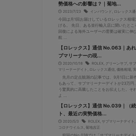
勢価格への影響は？｜菊地...
2023/7/23
インバウンド
,
ロレックス通
今回は月1回お届けしているロレックス相場
げる。 先日、ある並行輸入店に聞いたとこ
回復による海外ユーザーの需要は確実に伸び
航 ...
【ロレックス】通信 No.063｜あ
ブマリーナーの現...
2020/10/18
ROLEX
,
グリーンサブ
,
サ
マリーナーデイト
,
ロレックス通信
,
価格相場
,
先月の定点観測の記事では、9月1日に新
もあって、サブマリーナーデイトが23万円
う驚異的に高騰したことをお伝えした。そ
よ ...
【ロレックス】通信 No.039｜
ト、最近の実勢価格...
2020/5/3
ROLEX
,
サブマリーナデイト
コロナウイルス
,
菊地吉正
前回のNo.038では「サブマリーナデイ