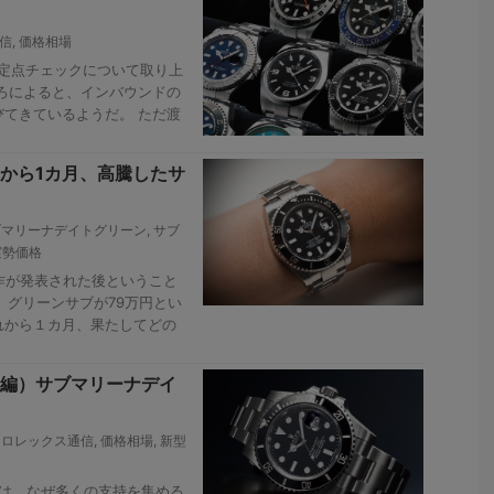
信
,
価格相場
定点チェックについて取り上
ろによると、インバウンドの
てきているようだ。 ただ渡
れから1カ月、高騰したサ
ブマリーナデイトグリーン
,
サブ
実勢価格
作が発表された後ということ
、グリーンサブが79万円とい
れから１カ月、果たしてどの
（続編）サブマリーナデイ
,
ロレックス通信
,
価格相場
,
新型
トは、なぜ多くの支持を集める