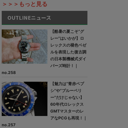
＞＞＞もっと見る
OUTLINEニュース
【酷暑の夏こそ“グ
レー”はいかが】ロ
レックスの褪色ベゼ
ルを表現した復古調
の日本製機械式ダイ
バーズ時計！｜
no.258
【魅力は“青赤ペプ
シ”や“ブルーベリ
ー”だけじゃない】
60年代ロレックス
GMTマスターのレ
アなPCGも再現！｜
no.257