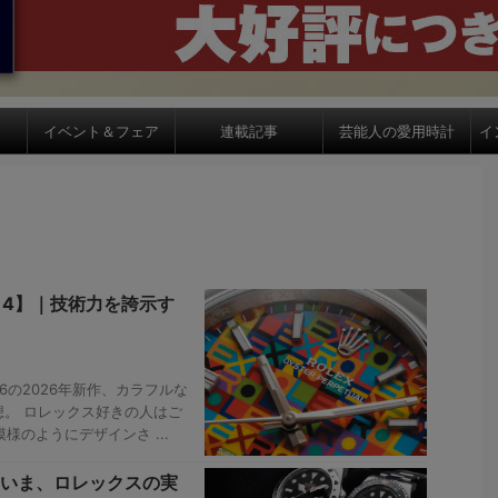
イベント＆フェア
連載記事
芸能人の愛用時計
イ
314】｜技術力を誇示す
の2026年新作、カラフルな
。 ロレックス好きの人はご
様のようにデザインさ ...
いま、ロレックスの実