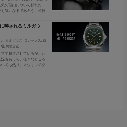
人気の理由について触れた
最も気になるであろう、並行
密かに噂されるミルガウ
コン
,
ミルガウス
,
ロレックス
,
ロ
相場
,
菊地吉正
プで報道されているが、い
状況もあって、様々なところ
おいても然り、スウォッチグ