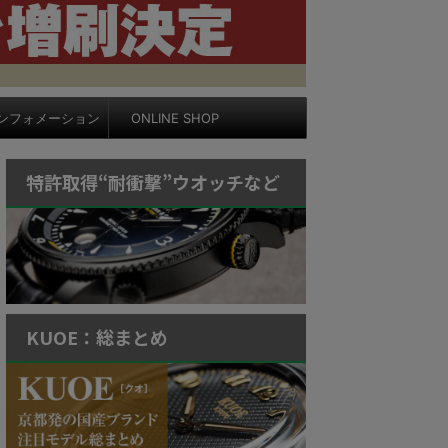
ンフォメーション
ONLINE SHOP
特許取得“耐衝撃”ウオッチなど
KUOE：総まとめ