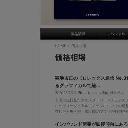
製品情報
スペシャル
HOME
>
価格相場
価格相場
菊地吉正の【ロレックス通信 No.
るグラフィカルで繊...
2026/7/26
ロレックス通信
,
価格相場
今回は先日見たオイスターパーペチュアル36
ジュビリーダイアルモチーフについての感想
存じだと思うが、ROLEXの英文字が幾何学模
インバウンド需要が回復傾向にある