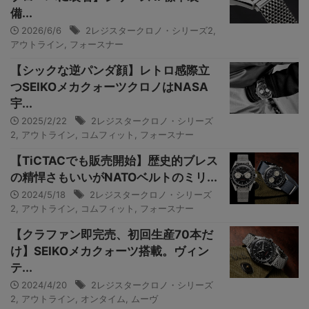
備...
2026/6/6
2レジスタークロノ・シリーズ2
,
アウトライン
,
フォースナー
【シックな逆パンダ顔】レトロ感際立
つSEIKOメカクォーツクロノはNASA
宇...
2025/2/22
2レジスタークロノ・シリーズ
2
,
アウトライン
,
コムフィット
,
フォースナー
【TiCTACでも販売開始】歴史的ブレス
の精悍さもいいがNATOベルトのミリ...
2024/5/18
2レジスタークロノ・シリーズ
2
,
アウトライン
,
コムフィット
,
フォースナー
【クラファン即完売、初回生産70本だ
け】SEIKOメカクォーツ搭載。ヴィン
テ...
2024/4/20
2レジスタークロノ・シリーズ
2
,
アウトライン
,
オンタイム
,
ムーヴ