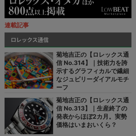
連載記事
ロレックス通信
菊地吉正の【ロレックス通
信 No.314】｜技術力を誇
示するグラフィカルで繊細
なジュビリーダイアルモチ
ーフ
菊地吉正の【ロレックス通
信 No.313】｜生産終了の
発表からほぼ2カ月。実勢
価格はいまおいくら？