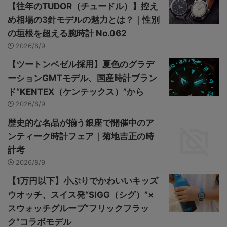
【往年のTUDOR（チュードル）】控え
め相場の3針モデルの魅力とは？｜性別
の垣根を超える腕時計 No.062
2026/8/9
【ツートンベゼル採用】夏色のグラデ
ーションGMTモデル、国産時計ブラン
ド“KENTEX（ケンテックス）”から
2026/8/9
歴史的な名品が揃う銀座で開催中のア
ンティーク時計フェア｜菊地吉正の時
計考
2026/8/9
【1万円以下】小ぶりでかわいいキッズ
ウオッチ、スイス発“SIGG（シグ）”×
スウォッチグループ“フリックフラッ
ク”コラボモデル