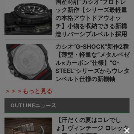
国産時計“カシオ”プロトレ
ック新作【シリーズ最軽量
の本格アウトドアウオッ
チ】小物を収納できる新構
造リバーシブルベルト採用
カシオ“G-SHOCK”新作2種
【薄型・軽量な“メタルベゼ
ル×カーボン”仕様】“G-
STEEL”シリーズからウレタ
ンベルト仕様の新機軸
＞＞＞もっと見る
OUTLINEニュース
【汗だくの夏はコレでし
ょ】ヴィンテージ ロレック