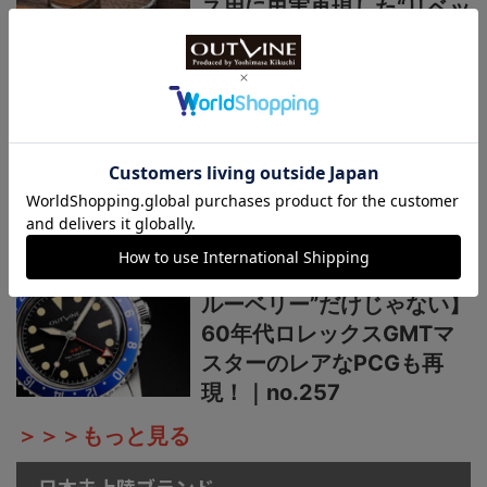
ス用に忠実再現した“リベッ
トブレス”がいろんな時計に
使える理由｜ no.259
【酷暑の夏こそ“グレー”は
いかが】ロレックスの褪色
ベゼルを表現した復古調の
日本製機械式ダイバーズ時
計！｜no.258
【魅力は“青赤ペプシ”や“ブ
ルーベリー”だけじゃない】
60年代ロレックスGMTマ
スターのレアなPCGも再
現！｜no.257
＞＞＞もっと見る