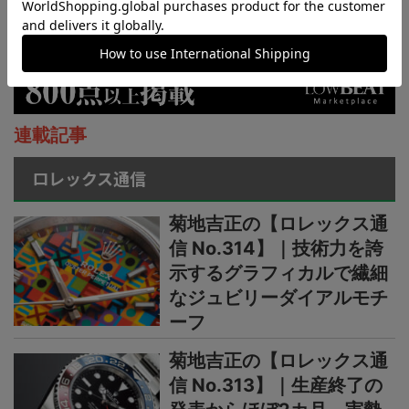
連載記事
ロレックス通信
菊地吉正の【ロレックス通
信 No.314】｜技術力を誇
示するグラフィカルで繊細
なジュビリーダイアルモチ
ーフ
菊地吉正の【ロレックス通
信 No.313】｜生産終了の