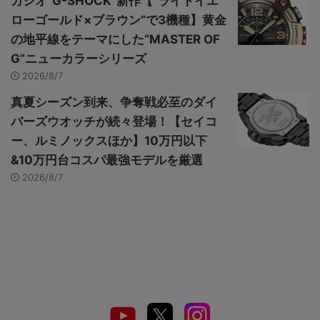
カシオ“G-SHOCK”新作【“ライトイエ
ローゴールド×ブラウン”で3機種】黄金
の地平線をテーマにした“MASTER OF
G”ニューカラーシリーズ
2026/8/7
真夏シーズン到来、争奪戦必至のダイ
バーズウオッチが続々登場！【セイコ
ー、ルミノックスほか】10万円以下
&10万円台コスパ最強モデルを厳選
2026/8/7