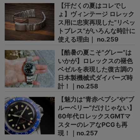
【汗だくの夏はコレでし
ょ】ヴィンテージ ロレック
ス用に忠実再現した“リベッ
トブレス”がいろんな時計に
使える理由｜ no.259
【酷暑の夏こそ“グレー”は
いかが】ロレックスの褪色
ベゼルを表現した復古調の
日本製機械式ダイバーズ時
計！｜no.258
【魅力は“青赤ペプシ”や“ブ
ルーベリー”だけじゃない】
60年代ロレックスGMTマ
スターのレアなPCGも再
現！｜no.257