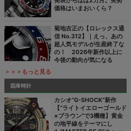
発表からほぼ2カ月。実勢
価格はいまおいくら？
菊地吉正の【ロレックス通
信 No.312】｜えっ、あの
超人気モデルが生産終了な
の！ 2026年新作以上に
今後の動向が気になる
＞＞＞もっと見る
国産時計
カシオ“G-SHOCK”新作
【“ライトイエローゴールド
×ブラウン”で3機種】黄金
の地平線をテーマにし