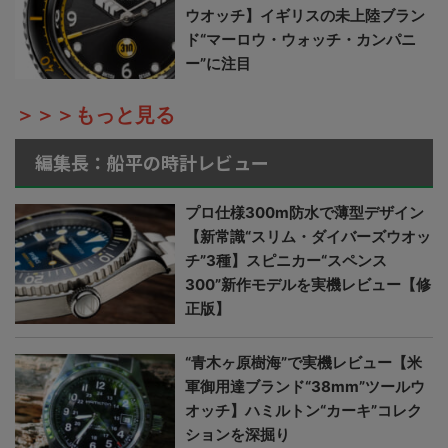
ウオッチ】イギリスの未上陸ブラン
ド“マーロウ・ウォッチ・カンパニ
ー”に注目
＞＞＞もっと見る
編集長：船平の時計レビュー
プロ仕様300m防水で薄型デザイン
【新常識“スリム・ダイバーズウオッ
チ”3種】スピニカー“スペンス
300”新作モデルを実機レビュー【修
正版】
“青木ヶ原樹海”で実機レビュー【米
軍御用達ブランド“38mm”ツールウ
オッチ】ハミルトン“カーキ”コレク
ションを深掘り