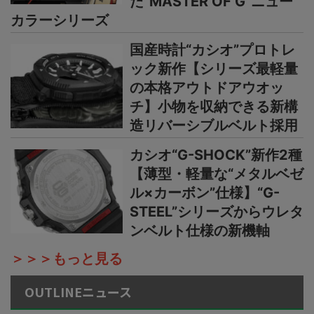
た“MASTER OF G”ニュー
カラーシリーズ
国産時計“カシオ”プロトレ
ック新作【シリーズ最軽量
の本格アウトドアウオッ
チ】小物を収納できる新構
造リバーシブルベルト採用
カシオ“G-SHOCK”新作2種
【薄型・軽量な“メタルベゼ
ル×カーボン”仕様】“G-
STEEL”シリーズからウレタ
ンベルト仕様の新機軸
＞＞＞もっと見る
OUTLINEニュース