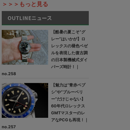
＞＞＞もっと見る
OUTLINEニュース
【酷暑の夏こそ“グ
レー”はいかが】ロ
レックスの褪色ベゼ
ルを表現した復古調
の日本製機械式ダイ
バーズ時計！｜
no.258
【魅力は“青赤ペプ
シ”や“ブルーベリ
ー”だけじゃない】
60年代ロレックス
GMTマスターのレ
アなPCGも再現！｜
no.257