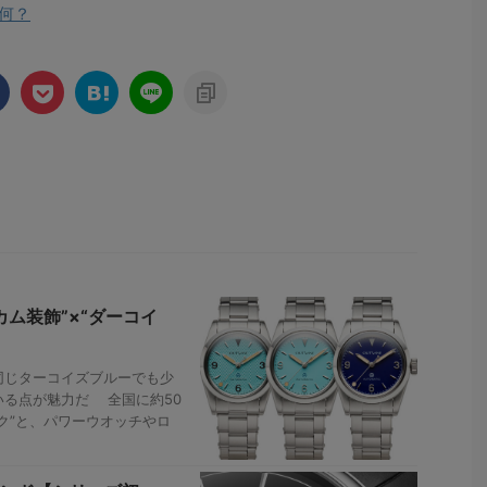
て何？
カム装飾”×“ダーコイ
同じターコイズブルーでも少
いる点が魅力だ 全国に約50
ク”と、パワーウオッチやロ