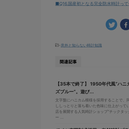
■Q16.国産初となる完全防水時計っ
-
意外と知らない時計知識
関連記事
【35本で終了】 1950年代風“ハニ
ズブルー”。遊び...
文字盤にハニカム模様を採用することで、
ししっとりと落ち着いた色味に仕上がって
店を展開する人気時計ショップ“チックタッ
ー ...