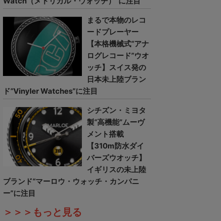
Watch（メトリカル・ウォッチ）”に注目
まるで本物のレコ
ードプレーヤー
【本格機械式“アナ
ログレコード”ウオ
ッチ】スイス発の
日本未上陸ブラン
ド“Vinyler Watches”に注目
シチズン・ミヨタ
製“高機能”ムーヴ
メント搭載
【310m防水ダイ
バーズウオッチ】
イギリスの未上陸
ブランド“マーロウ・ウォッチ・カンパニ
ー”に注目
＞＞＞もっと見る