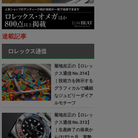
連載記事
ロレックス通信
菊地吉正の【ロレッ
クス通信 No.314】
｜技術力を誇示する
グラフィカルで繊細
なジュビリーダイア
ルモチーフ
菊地吉正の【ロレッ
クス通信 No.313】
｜生産終了の発表か
らほぼ2カ月。実勢