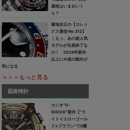
価格はいまおいく
ら？
菊地吉正の【ロレッ
クス通信 No.312】
｜えっ、あの超人気
モデルが生産終了な
の！ 2026年新作
以上に今後の動向が
気になる
＞＞＞もっと見る
国産時計
カシオ“G-
SHOCK”新作【“ラ
イトイエローゴール
ド×ブラウン”で3機