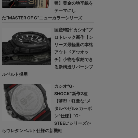
種】黄金の地平線を
テーマにし
た“MASTER OF G”ニューカラーシリーズ
国産時計“カシオ”プ
ロトレック新作【シ
リーズ最軽量の本格
アウトドアウオッ
チ】小物を収納でき
る新構造リバーシブ
ルベルト採用
カシオ“G-
SHOCK”新作2種
【薄型・軽量な“メ
タルベゼル×カーボ
ン”仕様】“G-
STEEL”シリーズか
らウレタンベルト仕様の新機軸