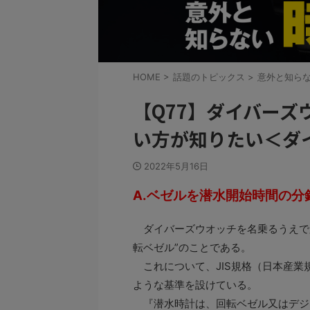
HOME
>
話題のトピックス
>
意外と知ら
【Q77】ダイバー
い方が知りたい＜ダ
2022年5月16日
A.ベゼルを潜水開始時間の
ダイバーズウオッチを名乗るうえで
転ベゼル”のことである。
これについて、JIS規格（日本産業
ような基準を設けている。
『潜水時計は、回転ベゼル又はデジ