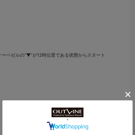
ーベゼルの“▼”が12時位置である状態からスタート
、インナーベゼルの“▼”を潜水開始時間の分針の位置に合