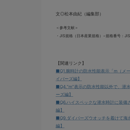
文◎松本由紀（編集部）
＜参考文献＞
・JIS規格（日本産業規格）−規格番号：JI
【関連リンク】
■Q1.腕時計の防水性能表示「m（メ
イバーズ編】
■Q4.“m”表示の防水性能以外で、
ーズ編】
■Q6.ハイスペックな潜水時計に装
編】
■Q9.ダイバーズウオッチを着けて
編】