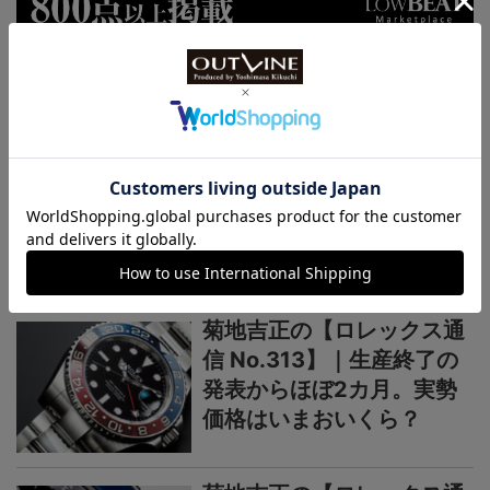
連載記事
ロレックス通信
菊地吉正の【ロレックス通
信 No.314】｜技術力を誇
示するグラフィカルで繊細
なジュビリーダイアルモチ
ーフ
菊地吉正の【ロレックス通
信 No.313】｜生産終了の
発表からほぼ2カ月。実勢
価格はいまおいくら？