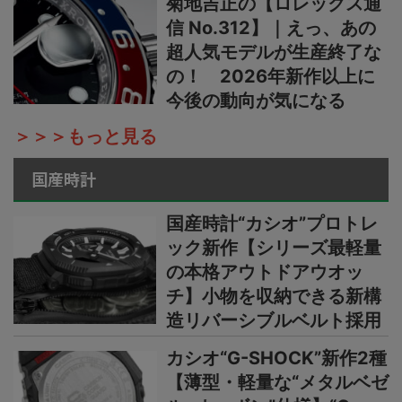
菊地吉正の【ロレックス通
信 No.312】｜えっ、あの
超人気モデルが生産終了な
の！ 2026年新作以上に
今後の動向が気になる
＞＞＞もっと見る
国産時計
国産時計“カシオ”プロトレ
ック新作【シリーズ最軽量
の本格アウトドアウオッ
チ】小物を収納できる新構
造リバーシブルベルト採用
カシオ“G-SHOCK”新作2種
【薄型・軽量な“メタルベゼ