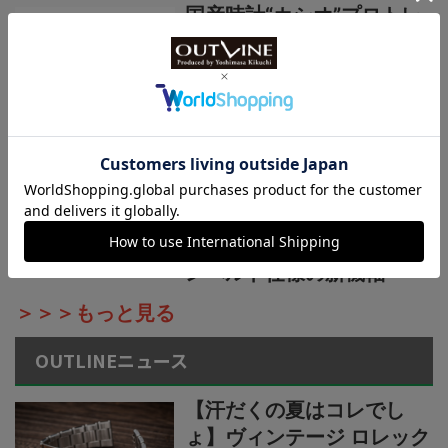
国産時計“カシオ”プロトレ
ック新作【シリーズ最軽量
の本格アウトドアウオッ
チ】小物を収納できる新構
造リバーシブルベルト採用
カシオ“G-SHOCK”新作2種
【薄型・軽量な“メタルベゼ
ル×カーボン”仕様】“G-
STEEL”シリーズからウレタ
ンベルト仕様の新機軸
＞＞＞もっと見る
OUTLINEニュース
【汗だくの夏はコレでし
ょ】ヴィンテージ ロレック