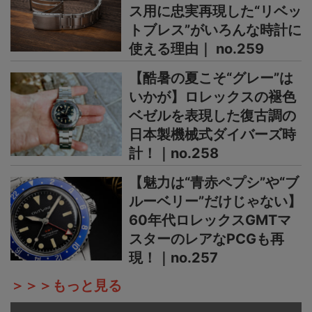
ス用に忠実再現した“リベッ
トブレス”がいろんな時計に
使える理由｜ no.259
【酷暑の夏こそ“グレー”は
いかが】ロレックスの褪色
ベゼルを表現した復古調の
日本製機械式ダイバーズ時
計！｜no.258
【魅力は“青赤ペプシ”や“ブ
ルーベリー”だけじゃない】
60年代ロレックスGMTマ
スターのレアなPCGも再
現！｜no.257
＞＞＞もっと見る