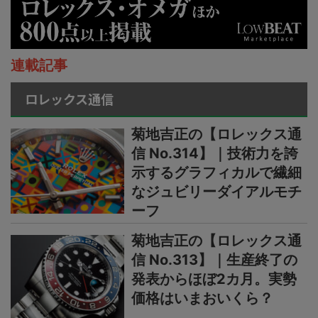
連載記事
ロレックス通信
菊地吉正の【ロレックス通
信 No.314】｜技術力を誇
示するグラフィカルで繊細
なジュビリーダイアルモチ
ーフ
菊地吉正の【ロレックス通
信 No.313】｜生産終了の
発表からほぼ2カ月。実勢
価格はいまおいくら？