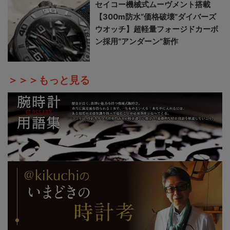
セイコー機械式ムーヴメント搭載
【300m防水“価格破壊”ダイバーズ
ウオッチ】超軽量フォージドカーボ
ン採用“アンダーン”新作
＞＞＞もっと見る