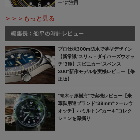
ー”に注目
＞＞＞もっと見る
編集長：船平の時計レビュー
プロ仕様300m防水で薄型デザイン
【新常識“スリム・ダイバーズウオッ
チ”3種】スピニカー“スペンス
300”新作モデルを実機レビュー【修
正版】
“青木ヶ原樹海”で実機レビュー【米
軍御用達ブランド“38mm”ツールウ
オッチ】ハミルトン“カーキ”コレク
ションを深掘り