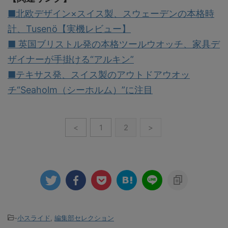
■北欧デザイン×スイス製、スウェーデンの本格時
計、Tusenö【実機レビュー】
■ 英国ブリストル発の本格ツールウオッチ、家具デ
ザイナーが手掛ける“アルキン”
■テキサス発、スイス製のアウトドアウオッ
チ“Seaholm（シーホルム）”に注目
<
1
2
>
-
小スライド
,
編集部セレクション