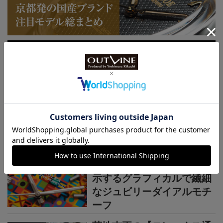
連載記事
ロレックス通信
菊地吉正の【ロレックス通
信 No.314】｜技術力を誇
示するグラフィカルで繊細
なジュビリーダイアルモチ
ーフ