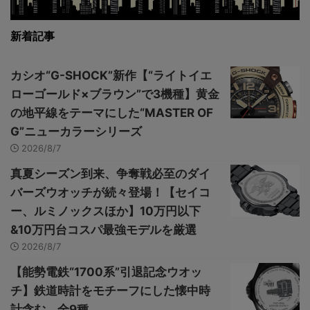
新着記事
カシオ“G-SHOCK”新作【“ライトイエ
ローゴールド×ブラウン”で3機種】黄金
の地平線をテーマにした“MASTER OF
G”ニューカラーシリーズ
2026/8/7
真夏シーズン到来、争奪戦必至のダイ
バーズウオッチが続々登場！【セイコ
ー、ルミノックスほか】10万円以下
&10万円台コスパ最強モデルを厳選
2026/8/7
【能勢電鉄“1700系”引退記念ウオッ
チ】鉄道時計をモチーフにした懐中時
計含む、全9種