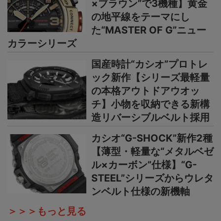
×ブラウン”で3機種】黄金
の地平線をテーマにし
た“MASTER OF G”ニュー
カラーシリーズ
国産時計“カシオ”プロトレ
ック新作【シリーズ最軽量
の本格アウトドアウオッ
チ】小物を収納できる新構
造リバーシブルベルト採用
カシオ“G-SHOCK”新作2種
【薄型・軽量な“メタルベゼ
ル×カーボン”仕様】“G-
STEEL”シリーズからウレタ
ンベルト仕様の新機軸
＞＞＞もっと見る