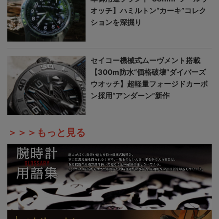
オッチ】ハミルトン“カーキ”コレク
ションを深掘り
セイコー機械式ムーヴメント搭載
【300m防水“価格破壊”ダイバーズ
ウオッチ】超軽量フォージドカーボ
ン採用“アンダーン”新作
＞＞＞もっと見る