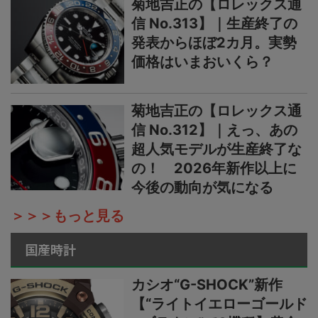
菊地吉正の【ロレックス通
信 No.313】｜生産終了の
発表からほぼ2カ月。実勢
価格はいまおいくら？
菊地吉正の【ロレックス通
信 No.312】｜えっ、あの
超人気モデルが生産終了な
の！ 2026年新作以上に
今後の動向が気になる
＞＞＞もっと見る
国産時計
カシオ“G-SHOCK”新作
【“ライトイエローゴールド