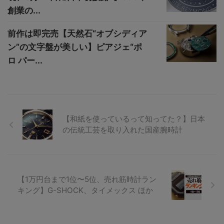
創業の...
前作は即完売【天然石“オブシディア
ン”の文字盤が美しい】ピアジェ“ポ
ロ パー...
【和紙を使っているって知ってた？】日本
の伝統工芸を取り入れた国産腕時計
【1万円台まで1位〜5位、売れ筋時計ラン
キング】G-SHOCK、タイメックス ほか