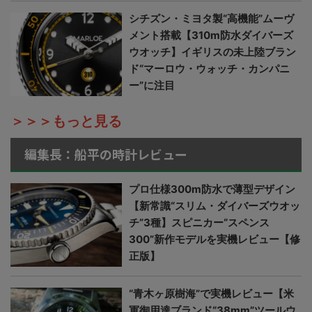
シチズン・ミヨタ製“高機能”ムーヴ
メント搭載【310m防水ダイバーズ
ウオッチ】イギリスの未上陸ブラン
ド“マーロウ・ウォッチ・カンパニ
ー”に注目
＞＞＞もっと見る
編集長：船平の時計レビュー
プロ仕様300m防水で薄型デザイン
【新常識“スリム・ダイバーズウオッ
チ”3種】スピニカー“スペンス
300”新作モデルを実機レビュー【修
正版】
“青木ヶ原樹海”で実機レビュー【米
軍御用達ブランド“38mm”ツールウ