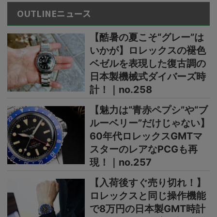
OUTLINEニュース
【酷暑の夏こそ“グレー”は
いかが】ロレックスの褪色
ベゼルを表現した復古調の
日本製機械式ダイバーズ時
計！｜no.258
【魅力は“青赤ペプシ”や“ブ
ルーベリー”だけじゃない】
60年代ロレックスGMTマ
スターのレアなPCGも再
現！｜no.257
【入荷後すぐ売り切れ！】
ロレックスと同じ操作機能
で8万円の日本製GMT時計