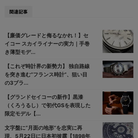
関連記事
【廉価グレードと侮るなかれ！】セ
イコー スカイライナーの実力｜手巻
き薄型モデ...
【これぞ時計界の新勢力】 独自路線
を突き進む“フランス時計”、狙い目
の3ブラ...
【グランドセイコーの新作】黒漆
（くろうるし）で初代GSを表現した
限定モデル【...
文字盤に“月面の地形”を忠実に再
現、5月22日に日本初披露【1898年