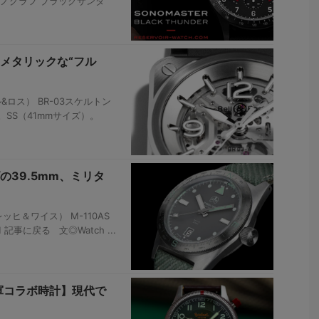
ロノグラフ ブラックサンダ
メタリックな“フル
&ロス） BR-03スケルトン
SRB。SS（41mmサイズ）。
の39.5mm、ミリタ
レッヒ＆ワイス） M-110AS
 記事に戻る 文◎Watch ...
軍コラボ時計】現代で