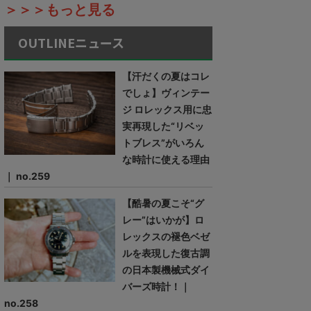
＞＞＞もっと見る
OUTLINEニュース
【汗だくの夏はコレ
でしょ】ヴィンテー
ジ ロレックス用に忠
実再現した“リベッ
トブレス”がいろん
な時計に使える理由
｜ no.259
【酷暑の夏こそ“グ
レー”はいかが】ロ
レックスの褪色ベゼ
ルを表現した復古調
の日本製機械式ダイ
バーズ時計！｜
no.258