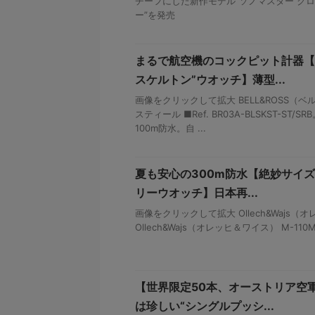
チーフにした新作モデル“ソノマスター ク
ー”を発売
まるで航空機のコックピット計器【
スケルトン”ウオッチ】薄型...
画像をクリックして拡大 BELL&ROSS（ベル
スティール ■Ref. BR03A-BLSKST-ST/
100m防水。自 ...
夏も安心の300m防水【絶妙サイズ
リーウオッチ】日本再...
画像をクリックして拡大 Ollech&Wajs（オ
Ollech&Wajs（オレッヒ＆ワイス） M-110M
【世界限定50本、オーストリア空
は珍しい“シングルプッシ...