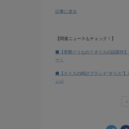
記事に戻る
【関連ニュースもチェック！】
■【実際どうなの？オリスの話題作】
ー！
■【スイスの時計ブランド“オリス”】
ンジ
<