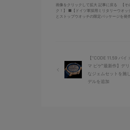
画像をクリックして拡大 記事に戻る 【そ
ク！】 ■【ドイツ軍採用ミリタリーウオッ
とストップウオッチの限定パッケージを発売 ■
【“CODE 11.59 バ
マ ピゲ”最新作】デ
なジェムセットを施し
デルを追加