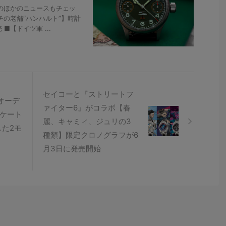
のほかのニュースもチェッ
チの老舗“ハンハルト”】時計
【ドイツ軍 ...
セイコーと『ストリートフ
イ オーデ
ァイター6』がコラボ【春
リケート
麗、キャミィ、ジュリの3
た2モ
種類】限定クロノグラフが6
月3日に発売開始