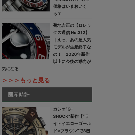
価格はいまおいく
ら？
菊地吉正の【ロレッ
クス通信 No.312】
｜えっ、あの超人気
モデルが生産終了な
の！ 2026年新作
以上に今後の動向が
気になる
＞＞＞もっと見る
国産時計
カシオ“G-
SHOCK”新作【“ラ
イトイエローゴール
ド×ブラウン”で3機