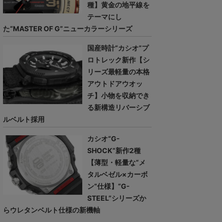
種】黄金の地平線を
テーマにし
た“MASTER OF G”ニューカラーシリーズ
国産時計“カシオ”プ
ロトレック新作【シ
リーズ最軽量の本格
アウトドアウオッ
チ】小物を収納でき
る新構造リバーシブ
ルベルト採用
カシオ“G-
SHOCK”新作2種
【薄型・軽量な“メ
タルベゼル×カーボ
ン”仕様】“G-
STEEL”シリーズか
らウレタンベルト仕様の新機軸