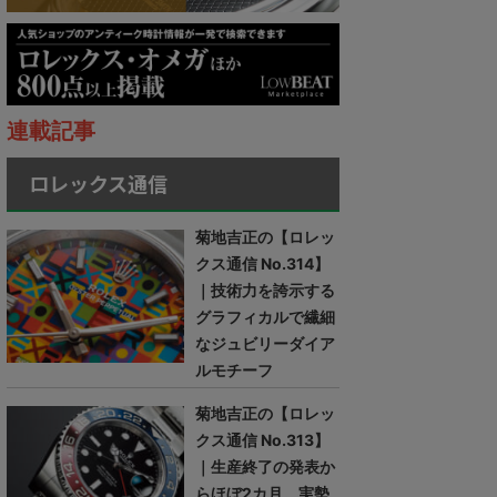
連載記事
ロレックス通信
菊地吉正の【ロレッ
クス通信 No.314】
｜技術力を誇示する
グラフィカルで繊細
なジュビリーダイア
ルモチーフ
菊地吉正の【ロレッ
クス通信 No.313】
｜生産終了の発表か
らほぼ2カ月。実勢