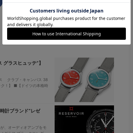
 グラスヒュッテ”】
ス クラブ・キャンパス 38
ク！】 ■【ドイツの本格時
時計ブランド“レゼ
”が、オーディオアンプをモ