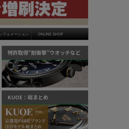
ンフォメーション
ONLINE SHOP
特許取得“耐衝撃”ウオッチなど
KUOE：総まとめ