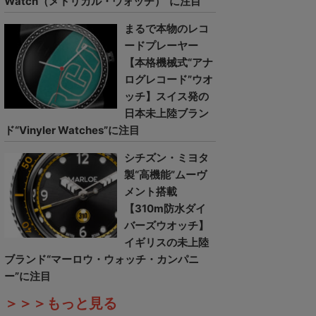
Watch（メトリカル・ウォッチ）”に注目
まるで本物のレコ
ードプレーヤー
【本格機械式“アナ
ログレコード”ウオ
ッチ】スイス発の
日本未上陸ブラン
ド“Vinyler Watches”に注目
シチズン・ミヨタ
製“高機能”ムーヴ
メント搭載
【310m防水ダイ
バーズウオッチ】
イギリスの未上陸
ブランド“マーロウ・ウォッチ・カンパニ
ー”に注目
＞＞＞もっと見る