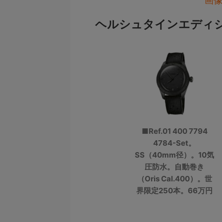
画
ヘルシュタインエディシ
■Ref.01 400 7794
4784-Set。
SS（40mm径）。10気
圧防水。自動巻き
（Oris Cal.400）。世
界限定250本。66万円