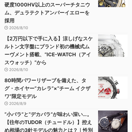
硬度1000HV以上のスーパーチタニウ
ム、デュラテクトアンバーイエローを
採用
2026/8/10
【2万円以下で手に入る】涼しげなスケ
ルトン文字盤にブランド初の機械式ム
ーヴメント搭載、“ICE-WATCH（アイ
スウォッチ）”から
2026/8/10
80時間パワーリザーブを備えた、タ
グ・ホイヤー“カレラ”×“チーム イクザ
ワ”限定モデル
2026/8/9
“小バラ”と“デカバラ”が味わい深い…。
【往年のTUDOR（チュードル）】控え
め相場の3針モデルの魅力とは？｜性別