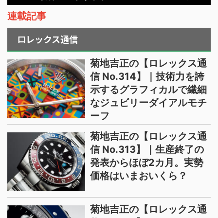
連載記事
ロレックス通信
菊地吉正の【ロレックス通
信 No.314】｜技術力を誇
示するグラフィカルで繊細
なジュビリーダイアルモチ
ーフ
菊地吉正の【ロレックス通
信 No.313】｜生産終了の
発表からほぼ2カ月。実勢
価格はいまおいくら？
菊地吉正の【ロレックス通