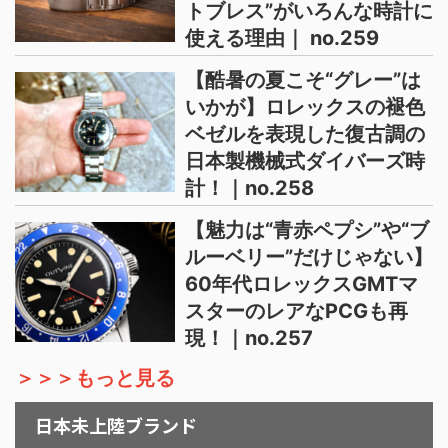
トブレス”がいろんな時計に
使える理由｜ no.259
【酷暑の夏こそ“グレー”は
いかが】ロレックスの褪色
ベゼルを表現した復古調の
日本製機械式ダイバーズ時
計！｜no.258
【魅力は“青赤ペプシ”や“ブ
ルーベリー”だけじゃない】
60年代ロレックスGMTマ
スターのレアなPCGも再
現！｜no.257
＞＞＞もっと見る
日本未上陸ブランド