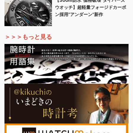
【300m防水“価格破壊”ダイバーズ
ウオッチ】超軽量フォージドカーボ
ン採用“アンダーン”新作
＞＞＞もっと見る