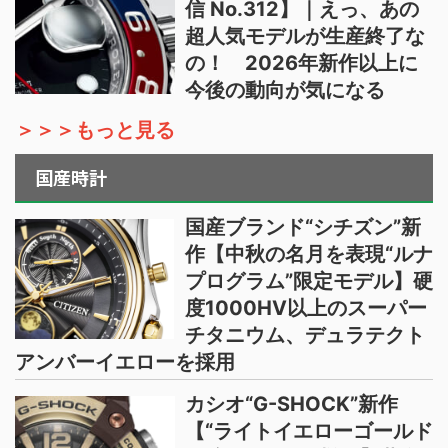
信 No.312】｜えっ、あの
超人気モデルが生産終了な
の！ 2026年新作以上に
今後の動向が気になる
＞＞＞もっと見る
国産時計
国産ブランド“シチズン”新
作【中秋の名月を表現“ルナ
プログラム”限定モデル】硬
度1000HV以上のスーパー
チタニウム、デュラテクト
アンバーイエローを採用
カシオ“G-SHOCK”新作
【“ライトイエローゴールド