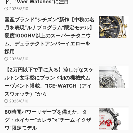
ド、“Vaer Watches”に注目
2026/8/10
国産ブランド“シチズン”新作【中秋の名
月を表現“ルナプログラム”限定モデル】
硬度1000HV以上のスーパーチタニウ
ム、デュラテクトアンバーイエローを
採用
2026/8/10
【2万円以下で手に入る】涼しげなスケ
ルトン文字盤にブランド初の機械式ム
ーヴメント搭載、“ICE-WATCH（アイ
スウォッチ）”から
2026/8/10
80時間パワーリザーブを備えた、タ
グ・ホイヤー“カレラ”×“チーム イクザ
ワ”限定モデル