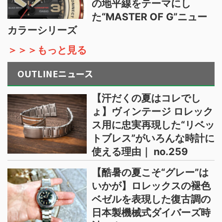
の地平線をテーマにし
た“MASTER OF G”ニュー
カラーシリーズ
＞＞＞もっと見る
OUTLINEニュース
【汗だくの夏はコレでし
ょ】ヴィンテージ ロレック
ス用に忠実再現した“リベッ
トブレス”がいろんな時計に
使える理由｜ no.259
【酷暑の夏こそ“グレー”は
いかが】ロレックスの褪色
ベゼルを表現した復古調の
日本製機械式ダイバーズ時