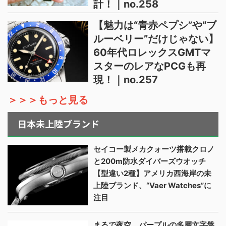
計！｜no.258
【魅力は“青赤ペプシ”や“ブ
ルーベリー”だけじゃない】
60年代ロレックスGMTマ
スターのレアなPCGも再
現！｜no.257
＞＞＞もっと見る
日本未上陸ブランド
セイコー製メカクォーツ搭載クロノ
と200m防水ダイバーズウオッチ
【型違い2種】アメリカ西海岸の未
上陸ブランド、“Vaer Watches”に
注目
まるで夜空、パープルの多層文字盤