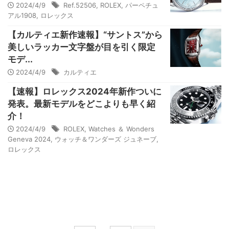
2024/4/9
Ref.52506
,
ROLEX
,
パーペチュ
アル1908
,
ロレックス
【カルティエ新作速報】“サントス”から
美しいラッカー文字盤が目を引く限定
モデ...
2024/4/9
カルティエ
【速報】ロレックス2024年新作ついに
発表。最新モデルをどこよりも早く紹
介！
2024/4/9
ROLEX
,
Watches ＆ Wonders
Geneva 2024
,
ウォッチ＆ワンダーズ ジュネーブ
,
ロレックス