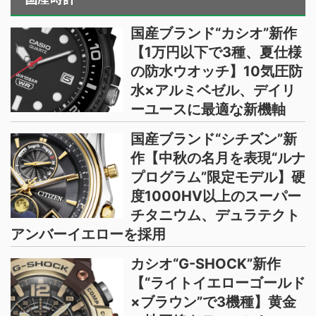
国産ブランド“カシオ”新作
【1万円以下で3種、夏仕様
の防水ウオッチ】10気圧防
水×アルミベゼル、デイリ
ーユースに最適な新機軸
国産ブランド“シチズン”新
作【中秋の名月を表現“ルナ
プログラム”限定モデル】硬
度1000HV以上のスーパー
チタニウム、デュラテクト
アンバーイエローを採用
カシオ“G-SHOCK”新作
【“ライトイエローゴールド
×ブラウン”で3機種】黄金