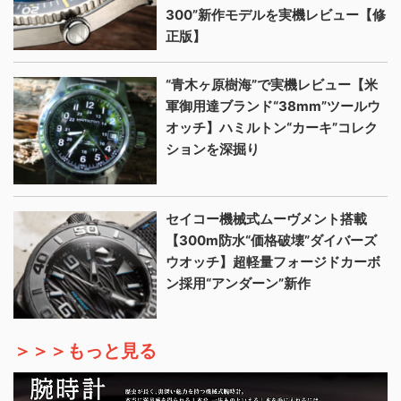
300”新作モデルを実機レビュー【修
正版】
“青木ヶ原樹海”で実機レビュー【米
軍御用達ブランド“38mm”ツールウ
オッチ】ハミルトン“カーキ”コレク
ションを深掘り
セイコー機械式ムーヴメント搭載
【300m防水“価格破壊”ダイバーズ
ウオッチ】超軽量フォージドカーボ
ン採用“アンダーン”新作
＞＞＞もっと見る