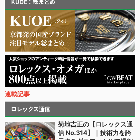
KUOE：総まとめ
連載記事
ロレックス通信
菊地吉正の【ロレックス通
信 No.314】｜技術力を誇