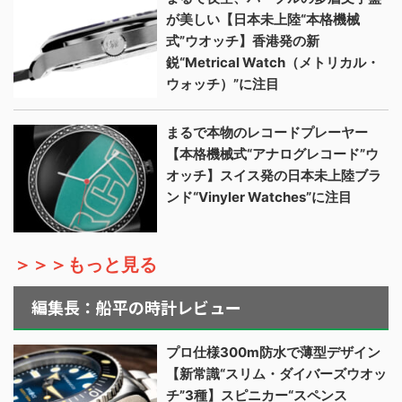
が美しい【日本未上陸“本格機械
式”ウオッチ】香港発の新
鋭“Metrical Watch（メトリカル・
ウォッチ）”に注目
まるで本物のレコードプレーヤー
【本格機械式“アナログレコード”ウ
オッチ】スイス発の日本未上陸ブラ
ンド“Vinyler Watches”に注目
＞＞＞もっと見る
編集長：船平の時計レビュー
プロ仕様300m防水で薄型デザイン
【新常識“スリム・ダイバーズウオッ
チ”3種】スピニカー“スペンス