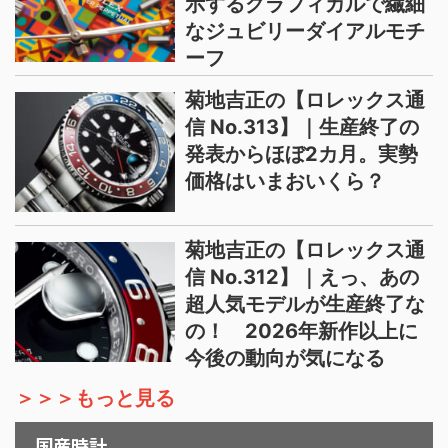
示するグラフィカルで繊細
なジュビリーダイアルモチ
ーフ
菊地吉正の【ロレックス通
信 No.313】｜生産終了の
発表からほぼ2カ月。実勢
価格はいまおいくら？
菊地吉正の【ロレックス通
信 No.312】｜えっ、あの
超人気モデルが生産終了な
の！ 2026年新作以上に
今後の動向が気になる
＞＞＞もっと見る
国産時計