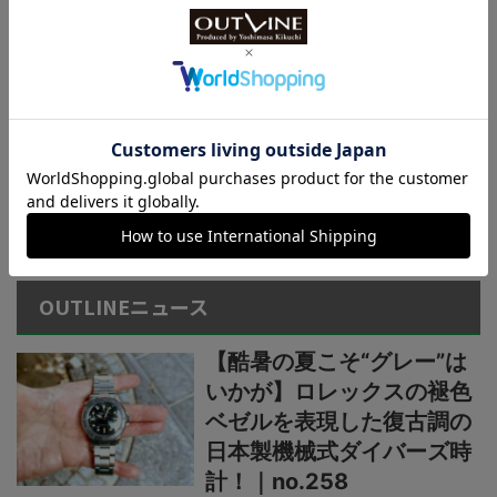
ンベルト仕様の新機軸
国産ブランド“カシオ”新作
【1万円以下の最新デジタ
ルウオッチ3種】薄型・軽
量スタイル（厚さ8.8mm、
重さ26g）、新コレクショ
ン“F-B100W”に注目
＞＞＞もっと見る
OUTLINEニュース
【酷暑の夏こそ“グレー”は
いかが】ロレックスの褪色
ベゼルを表現した復古調の
日本製機械式ダイバーズ時
計！｜no.258