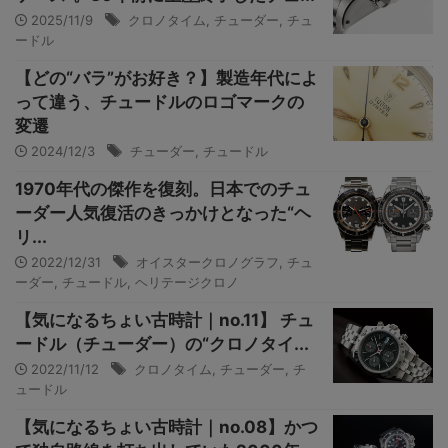
2025/11/9
クロノタイム
,
チューダー
,
チュ
ードル
【どの“バラ”がお好き？】製造年代によ
って違う、チュードルのロゴマークの
変遷
2024/12/3
チューダー
,
チュードル
1970年代の傑作を復刻。日本でのチュ
ーダー人気復活のきっかけとなった“ヘ
リ...
2022/12/31
オイスタークロノグラフ
,
チュ
ーダー
,
チュードル
,
ヘリテージクロノ
【気になるちょい古時計｜no.11】 チュ
ードル（チューダー）の“クロノタイ...
2022/11/12
クロノタイム
,
チューダー
,
チ
ュードル
【気になるちょい古時計｜no.08】かつ