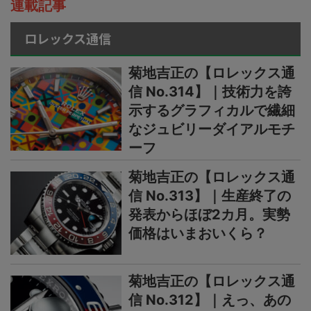
連載記事
ロレックス通信
菊地吉正の【ロレックス通
信 No.314】｜技術力を誇
示するグラフィカルで繊細
なジュビリーダイアルモチ
ーフ
菊地吉正の【ロレックス通
信 No.313】｜生産終了の
発表からほぼ2カ月。実勢
価格はいまおいくら？
菊地吉正の【ロレックス通
信 No.312】｜えっ、あの