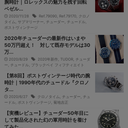
腕時計｜ロレックスの魅力を残す回転
ベゼル...
2020/11/28
Ref.79090
,
Ref.79170
,
クロノ
タイム
,
サブマリーナー
,
チューダー
,
チュードル
,
ポストヴィンテージ
2020年チューダーの最新作はいまや
50万円超え！ 対して既存モデルは30
万...
2020/8/29
2020年新作
,
TUDOR
,
チューダ
ー
,
チュードル
,
ブラックベイ フィフティエイト
【第8回】ポストヴィンテージ時代の腕
時計｜1990年代のチュードル『クロノ
タ...
2020/6/27
クロノタイム
,
チューダー
,
チュ
ードル
,
ポストヴィンテージ
,
菊地吉正
【実機レビュー】チューダー50年目に
して製品化された幻の軍用時計を着け
てみた...