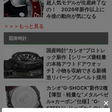
超人気モデルが生産終了な
の！ 2026年新作以上に
今後の動向が気になる
＞＞＞もっと見る
国産時計
国産時計“カシオ”プロトレ
ック新作【シリーズ最軽量
の本格アウトドアウオッ
チ】小物を収納できる新構
造リバーシブルベルト採用
カシオ“G-SHOCK”新作2種
【薄型・軽量な“メタルベゼ
ル×カーボン”仕様】“G-
STEEL”シリーズからウレタ