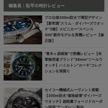
編集長：船平の時計レビュー
プロ仕様300m防水で薄型デザイン
【新常識“スリム・ダイバーズウオッ
チ”3種】スピニカー“スペンス
300”新作モデルを実機レビュー【修
正版】
“青木ヶ原樹海”で実機レビュー【米
軍御用達ブランド“38mm”ツールウ
オッチ】ハミルトン“カーキ”コレク
ションを深掘り
セイコー機械式ムーヴメント搭載
【300m防水“価格破壊”ダイバーズ
ウオッチ】超軽量フォージドカーボ
ン採用“アンダーン”新作