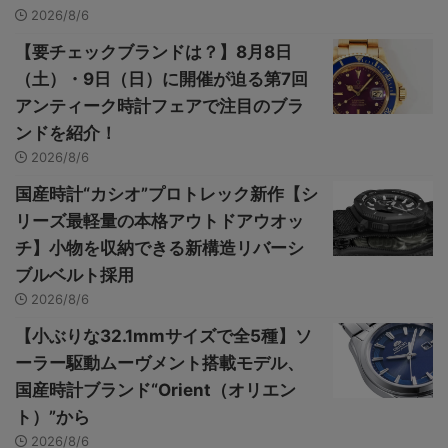
2026/8/6
【要チェックブランドは？】8月8日
（土）・9日（日）に開催が迫る第7回
アンティーク時計フェアで注目のブラ
ンドを紹介！
2026/8/6
国産時計“カシオ”プロトレック新作【シ
リーズ最軽量の本格アウトドアウオッ
チ】小物を収納できる新構造リバーシ
ブルベルト採用
2026/8/6
【小ぶりな32.1mmサイズで全5種】ソ
ーラー駆動ムーヴメント搭載モデル、
国産時計ブランド“Orient（オリエン
ト）”から
2026/8/6