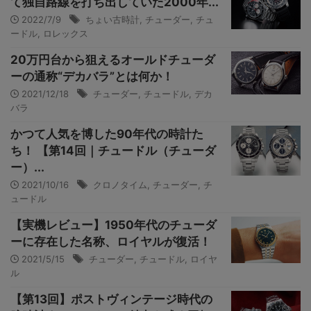
て独自路線を打ち出していた2000年...
2022/7/9
ちょい古時計
,
チューダー
,
チュ
ードル
,
ロレックス
20万円台から狙えるオールドチューダ
ーの通称“デカバラ”とは何か！
2021/12/18
チューダー
,
チュードル
,
デカ
バラ
かつて人気を博した90年代の時計た
ち！ 【第14回｜チュードル（チューダ
ー）...
2021/10/16
クロノタイム
,
チューダー
,
チ
ュードル
【実機レビュー】1950年代のチューダ
ーに存在した名称、ロイヤルが復活！
2021/5/15
チューダー
,
チュードル
,
ロイヤ
ル
【第13回】ポストヴィンテージ時代の