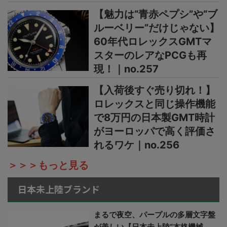
【魅力は“青赤ペプシ”や“ブ
ルーベリー”だけじゃない】
60年代ロレックスGMTマ
スターのレアなPCGも再
現！｜no.257
【入荷後すぐ売り切れ！】
ロレックスと同じ操作機能
で8万円の日本製GMT時計
がヨーロッパで高く評価さ
れるワケ｜no.256
＞＞＞もっと見る
日本未上陸ブランド
まるで夜空、パープルの多層文字盤
が美しい【日本未上陸“本格機械