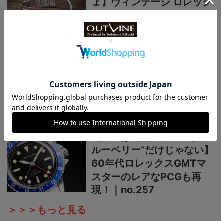
ょ】ヴィンテージ ロレック
ス用に忠実再現した“リベッ
トブレス”がいろんな時計に
使える理由｜ no.259
【酷暑の夏こそ“グレー”は
いかが】ロレックスの褪色
ベゼルを表現した復古調の
日本製機械式ダイバーズ時
計！｜no.258
【魅力は“青赤ペプシ”や“ブ
ルーベリー”だけじゃない】
60年代ロレックスGMTマ
スターのレアなPCGも再
現！｜no.257
＞＞＞もっと見る