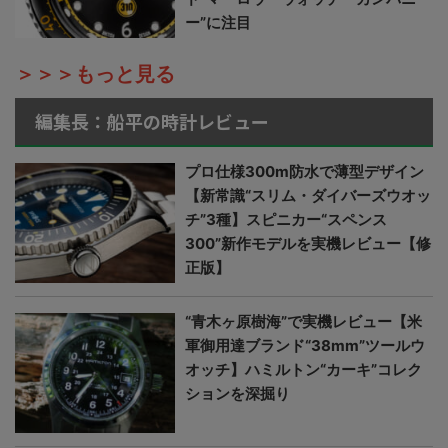
ー”に注目
＞＞＞もっと見る
編集長：船平の時計レビュー
プロ仕様300m防水で薄型デザイン
【新常識“スリム・ダイバーズウオッ
チ”3種】スピニカー“スペンス
300”新作モデルを実機レビュー【修
正版】
“青木ヶ原樹海”で実機レビュー【米
軍御用達ブランド“38mm”ツールウ
オッチ】ハミルトン“カーキ”コレク
ションを深掘り