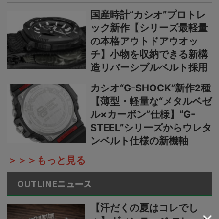
国産時計“カシオ”プロトレ
ック新作【シリーズ最軽量
の本格アウトドアウオッ
チ】小物を収納できる新構
造リバーシブルベルト採用
カシオ“G-SHOCK”新作2種
【薄型・軽量な“メタルベゼ
ル×カーボン”仕様】“G-
STEEL”シリーズからウレタ
ンベルト仕様の新機軸
＞＞＞もっと見る
OUTLINEニュース
【汗だくの夏はコレでし