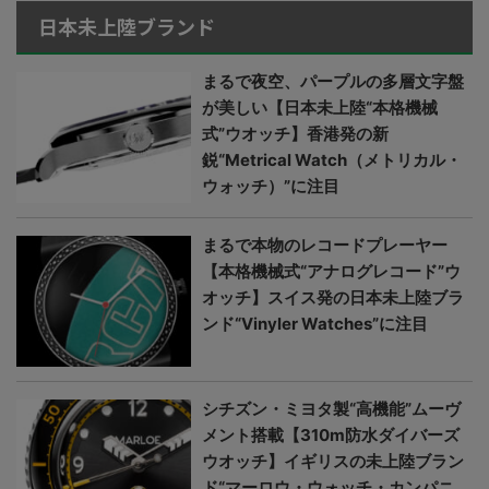
日本未上陸ブランド
まるで夜空、パープルの多層文字盤
が美しい【日本未上陸“本格機械
式”ウオッチ】香港発の新
鋭“Metrical Watch（メトリカル・
ウォッチ）”に注目
まるで本物のレコードプレーヤー
【本格機械式“アナログレコード”ウ
オッチ】スイス発の日本未上陸ブラ
ンド“Vinyler Watches”に注目
シチズン・ミヨタ製“高機能”ムーヴ
メント搭載【310m防水ダイバーズ
ウオッチ】イギリスの未上陸ブラン
ド“マーロウ・ウォッチ・カンパニ