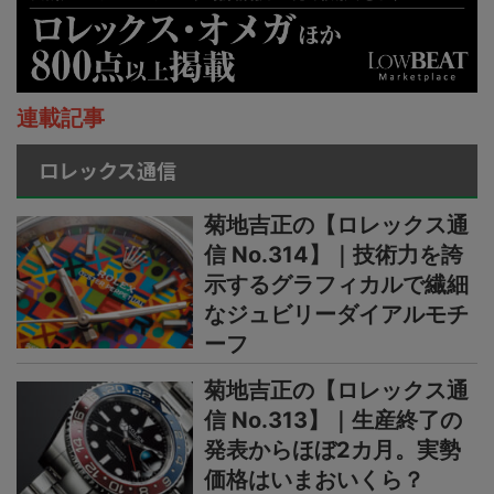
連載記事
ロレックス通信
菊地吉正の【ロレックス通
信 No.314】｜技術力を誇
示するグラフィカルで繊細
なジュビリーダイアルモチ
ーフ
菊地吉正の【ロレックス通
信 No.313】｜生産終了の
発表からほぼ2カ月。実勢
価格はいまおいくら？