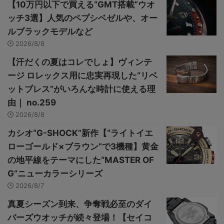
【10万円以下で買える“GMT搭載”ウオ
ッチ3選】人気のペプシベゼルや、オー
ルブラックモデルなど
2026/8/8
【汗だくの夏はコレでしょ】ヴィンテ
ージ ロレックス用に忠実再現した“リベ
ットブレス”がいろんな時計に使える理
由｜ no.259
2026/8/8
カシオ“G-SHOCK”新作【“ライトイエ
ローゴールド×ブラウン”で3機種】黄金
の地平線をテーマにした“MASTER OF
G”ニューカラーシリーズ
2026/8/7
真夏シーズン到来、争奪戦必至のダイ
バーズウオッチが続々登場！【セイコ