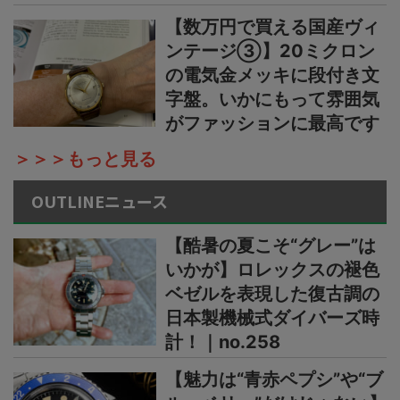
【数万円で買える国産ヴィ
ンテージ③】20ミクロン
の電気金メッキに段付き文
字盤。いかにもって雰囲気
がファッションに最高です
＞＞＞もっと見る
OUTLINEニュース
【酷暑の夏こそ“グレー”は
いかが】ロレックスの褪色
ベゼルを表現した復古調の
日本製機械式ダイバーズ時
計！｜no.258
【魅力は“青赤ペプシ”や“ブ