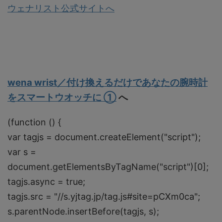
ウェナリスト公式サイトへ
wena wrist／付け換えるだけであなたの腕時計
をスマートウオッチに ①
へ
(function () {
var tagjs = document.createElement("script");
var s =
document.getElementsByTagName("script")[0];
tagjs.async = true;
tagjs.src = "//s.yjtag.jp/tag.js#site=pCXm0ca";
s.parentNode.insertBefore(tagjs, s);