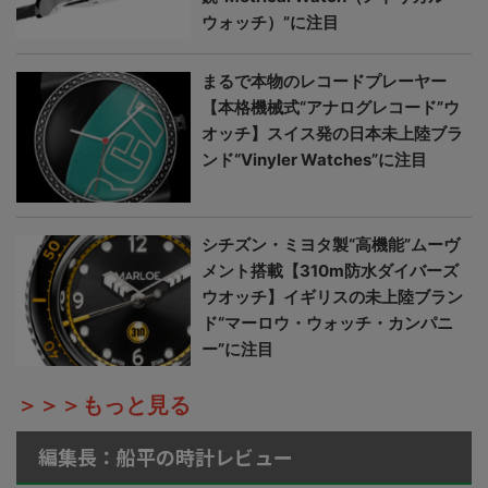
ウォッチ）”に注目
まるで本物のレコードプレーヤー
【本格機械式“アナログレコード”ウ
オッチ】スイス発の日本未上陸ブラ
ンド“Vinyler Watches”に注目
シチズン・ミヨタ製“高機能”ムーヴ
メント搭載【310m防水ダイバーズ
ウオッチ】イギリスの未上陸ブラン
ド“マーロウ・ウォッチ・カンパニ
ー”に注目
＞＞＞もっと見る
編集長：船平の時計レビュー