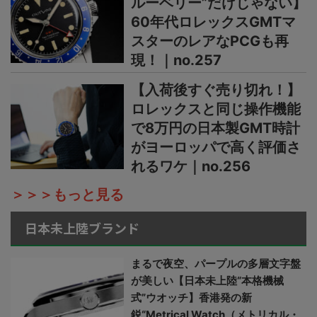
ルーベリー”だけじゃない】
60年代ロレックスGMTマ
スターのレアなPCGも再
現！｜no.257
【入荷後すぐ売り切れ！】
ロレックスと同じ操作機能
で8万円の日本製GMT時計
がヨーロッパで高く評価さ
れるワケ｜no.256
＞＞＞もっと見る
日本未上陸ブランド
まるで夜空、パープルの多層文字盤
が美しい【日本未上陸“本格機械
式”ウオッチ】香港発の新
鋭“Metrical Watch（メトリカル・