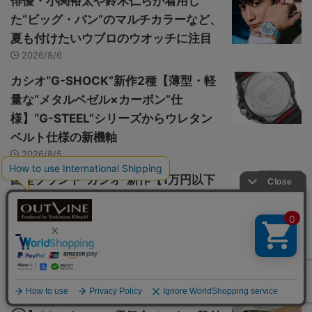
俳優・小関裕太や鈴木仁らが着用し
た“ビッグ・バン”のマルチカラーなど、
夏も付けたいウブロのウオッチに注目
2026/8/6
カシオ“G-SHOCK”新作2種【薄型・軽
量な“メタルベゼル×カーボン”仕
様】“G-STEEL”シリーズからウレタン
ベルト仕様の新機軸
2026/8/5
国産ブランド“カシオ”新作【1万円以下
の最新デジタルウオッチ3種】薄型・軽
量スタイル（厚さ8.8mm、重さ
26g）、新コレクション“F-B100W”に
注目
2026/8/5
【数万円で買える国産ヴィンテージ