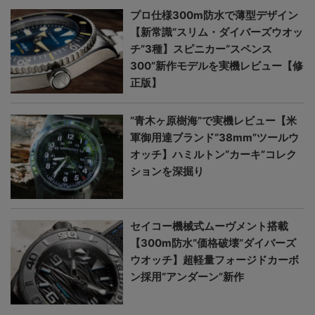
プロ仕様300m防水で薄型デザイン
【新常識“スリム・ダイバーズウオッ
チ”3種】スピニカー“スペンス
300”新作モデルを実機レビュー【修
正版】
“青木ヶ原樹海”で実機レビュー【米
軍御用達ブランド“38mm”ツールウ
オッチ】ハミルトン“カーキ”コレク
ションを深掘り
セイコー機械式ムーヴメント搭載
【300m防水“価格破壊”ダイバーズ
ウオッチ】超軽量フォージドカーボ
ン採用“アンダーン”新作