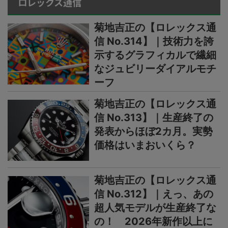
ロレックス通信
菊地吉正の【ロレックス通
信 No.314】｜技術力を誇
示するグラフィカルで繊細
なジュビリーダイアルモチ
ーフ
菊地吉正の【ロレックス通
信 No.313】｜生産終了の
発表からほぼ2カ月。実勢
価格はいまおいくら？
菊地吉正の【ロレックス通
信 No.312】｜えっ、あの
超人気モデルが生産終了な
の！ 2026年新作以上に