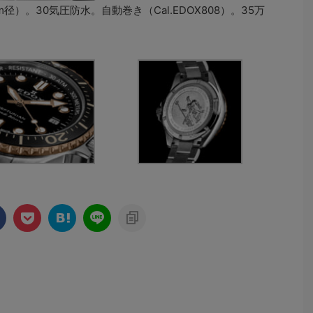
42mm径）。30気圧防水。自動巻き（Cal.EDOX808）。35万