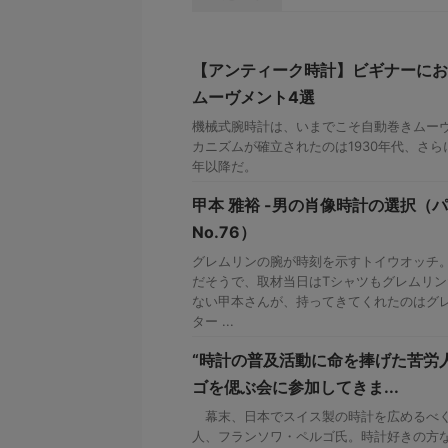
【アンティーク時計】ビギナーにお
ムーヴメント4選
機械式腕時計は、いまでこそ自動巻きムー
カニズムが確立されたのは1930年代、さら
年以降だ。
甲本 雅裕 -男の肖像時計の選択（
No.76）
グレムリンの腕が時刻を示すトイウオッチ
だそうで、取材当日はTシャツもグレム
ない甲本さんが、持ってきてくれたのはグ
ター ...
“時計の普及活動に命を捧げた苦労
ゴを偲ぶ会に参加してきま...
幕末、日本でスイス製の時計を広めるべく
人、フランソワ・ペルゴ氏。時計好きの方