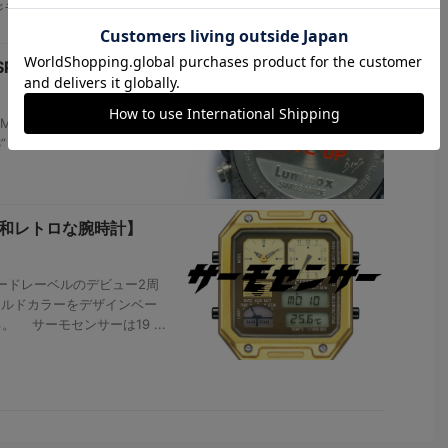
ジラール・ペルゴの輸入代理
SPEC”ミリタリーウ
MINOX（ルミノック
”と”BEAR GRYLLS
昭和レトロな腕時計】
ードレーベルのデビュー2周
ールドカラーをデザインベー
 サーモセンサーは19 ...