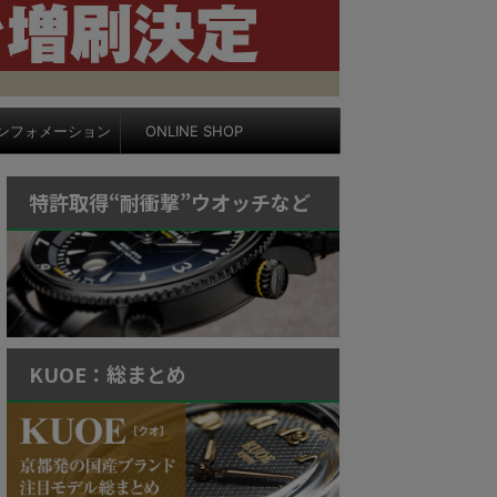
ンフォメーション
ONLINE SHOP
特許取得“耐衝撃”ウオッチなど
KUOE：総まとめ