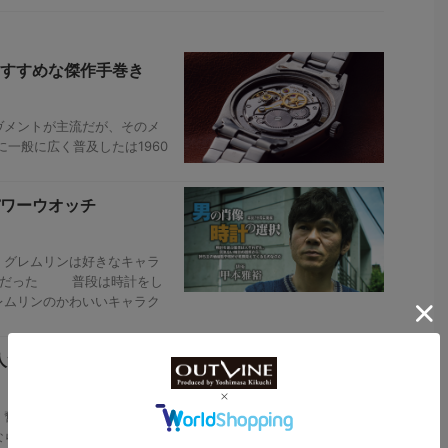
すすめな傑作手巻き
ヴメントが主流だが、そのメ
に一般に広く普及したは1960
パワーウオッチ
。グレムリンは好きなキャラ
リンだった 普段は時計をし
レムリンのかわいいキャラク
人”フランソワ・ペル
奮闘したスイスの時計職
ならご存知かもしれないが、