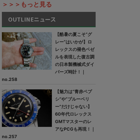
＞＞＞もっと見る
OUTLINEニュース
【酷暑の夏こそ“グ
レー”はいかが】ロ
レックスの褪色ベゼ
ルを表現した復古調
の日本製機械式ダイ
バーズ時計！｜
no.258
【魅力は“青赤ペプ
シ”や“ブルーベリ
ー”だけじゃない】
60年代ロレックス
GMTマスターのレ
アなPCGも再現！｜
no.257