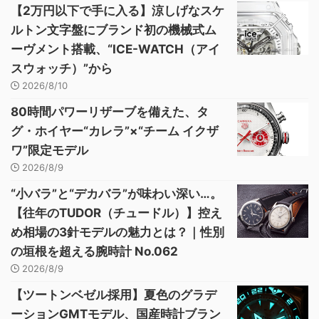
【2万円以下で手に入る】涼しげなスケ
ルトン文字盤にブランド初の機械式ム
ーヴメント搭載、“ICE-WATCH（アイ
スウォッチ）”から
2026/8/10
80時間パワーリザーブを備えた、タ
グ・ホイヤー“カレラ”×“チーム イクザ
ワ”限定モデル
2026/8/9
“小バラ”と“デカバラ”が味わい深い…。
【往年のTUDOR（チュードル）】控え
め相場の3針モデルの魅力とは？｜性別
の垣根を超える腕時計 No.062
2026/8/9
【ツートンベゼル採用】夏色のグラデ
ーションGMTモデル、国産時計ブラン