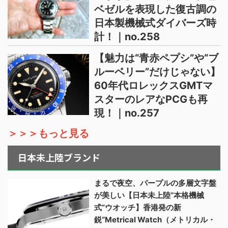
ベゼルを表現した復古調の
日本製機械式ダイバーズ時
計！｜no.258
【魅力は“青赤ペプシ”や“ブ
ルーベリー”だけじゃない】
60年代ロレックスGMTマ
スターのレアなPCGも再
現！｜no.257
＞＞＞もっと見る
日本未上陸ブランド
まるで夜空、パープルの多層文字盤
が美しい【日本未上陸“本格機械
式”ウオッチ】香港発の新
鋭“Metrical Watch（メトリカル・