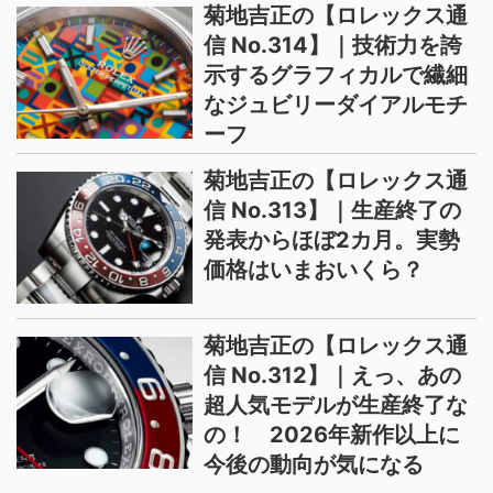
菊地吉正の【ロレックス通
信 No.314】｜技術力を誇
示するグラフィカルで繊細
なジュビリーダイアルモチ
ーフ
菊地吉正の【ロレックス通
信 No.313】｜生産終了の
発表からほぼ2カ月。実勢
価格はいまおいくら？
菊地吉正の【ロレックス通
信 No.312】｜えっ、あの
超人気モデルが生産終了な
の！ 2026年新作以上に
今後の動向が気になる