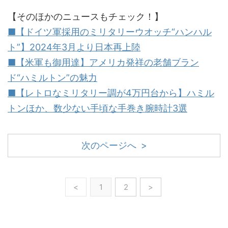
【そのほかのニュースもチェック！】
■【ドイツ軍採用のミリタリーウオッチ“ハンハル
ト”】2024年3月より日本再上陸
■【米軍も御用達】アメリカ発祥の老舗ブラン
ド“ハミルトン”の魅力
■【レトロなミリタリー調が4万円台から】ハミル
トンほか、数少ない手頃な手巻き腕時計3選
次のページへ >
<
1
2
>