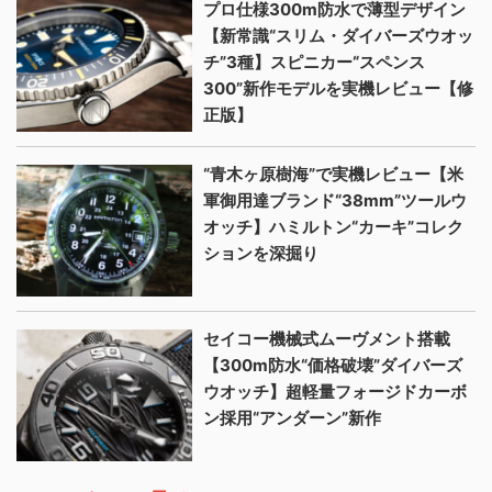
プロ仕様300m防水で薄型デザイン
【新常識“スリム・ダイバーズウオッ
チ”3種】スピニカー“スペンス
300”新作モデルを実機レビュー【修
正版】
“青木ヶ原樹海”で実機レビュー【米
軍御用達ブランド“38mm”ツールウ
オッチ】ハミルトン“カーキ”コレク
ションを深掘り
セイコー機械式ムーヴメント搭載
【300m防水“価格破壊”ダイバーズ
ウオッチ】超軽量フォージドカーボ
ン採用“アンダーン”新作