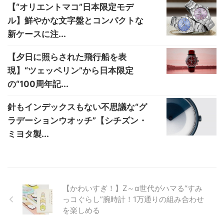
【“オリエントマコ”日本限定モデ
ル】鮮やかな文字盤とコンパクトな
新ケースに注...
【夕日に照らされた飛行船を表
現】“ツェッペリン”から日本限定
の“100周年記...
針もインデックスもない不思議な“グ
ラデーションウオッチ”【シチズン・
ミヨタ製...
【かわいすぎ！】Z～α世代がハマる“すみ
っコぐらし”腕時計！1万通りの組み合わせ
を楽しめる