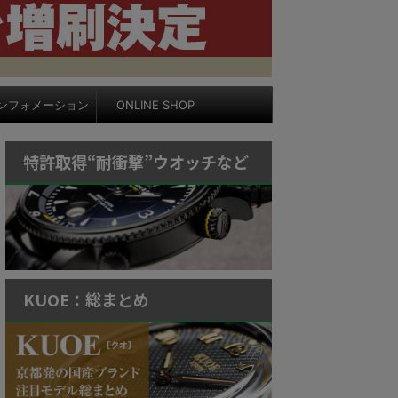
ンフォメーション
ONLINE SHOP
特許取得“耐衝撃”ウオッチなど
KUOE：総まとめ