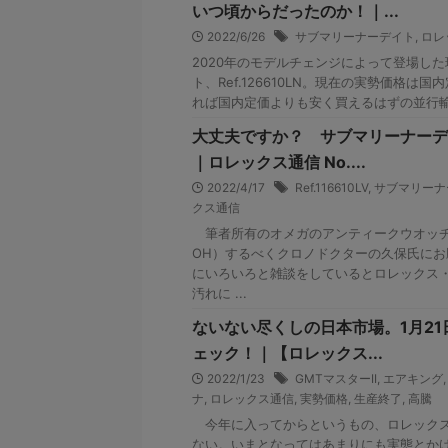
いつ頃からだったのか！｜...
2022/6/26
サブマリーナーデイト
,
ロレ
2020年のモデルチェンジによって登場し
ト、Ref.126610LN。現在の実勢価格
れば国内定価よりも安く買えるはずの並行輸入
大丈夫ですか？ サブマリーナーデ
｜ロレックス通信 No....
2022/4/17
Ref.116610LV
,
サブマリーナ
クス通信
筆者所有のオメガのアンティークウオッチ
OH）するべくクロノドクターの久保氏に
にいろいろと雑談をしているとロレックス
汚れに ...
ないない尽くしの日本市場。1月2
ェック！｜【ロレックス...
2022/1/23
GMTマスターII
,
エアキング
ナ
,
ロレックス通信
,
実勢価格
,
生産終了
,
高騰
今年に入ってからというもの、ロレックス
ない。いまとなってはあまりにも実態とか