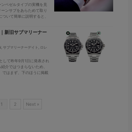
ンベゼルタイプの実機を見
リーンサブをあらためて取り
について簡単に説明すると、
76｜新旧サブマリーナー
N
,
サブマリーナーデイト
,
ロレ
として昨年9月1日に発表され
る紹介ではつまらないため、
 ではまず、下のほうに掲載
1
2
Next »