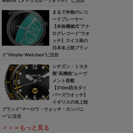
Watch（メトリカル・ウォッチ）”に注目
まるで本物のレコ
ードプレーヤー
【本格機械式“アナ
ログレコード”ウオ
ッチ】スイス発の
日本未上陸ブラン
ド“Vinyler Watches”に注目
シチズン・ミヨタ
製“高機能”ムーヴ
メント搭載
【310m防水ダイ
バーズウオッチ】
イギリスの未上陸
ブランド“マーロウ・ウォッチ・カンパニ
ー”に注目
＞＞＞もっと見る