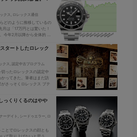
ックス
,
ロレックス通信
からどのように推移しているの
先月は「17万円とは驚いた！
今年2月以降から全体的 ...
スタートしたロレック
ックス
,
認定中古プログラム
トを切ったロレックスの認定中
わかってきた。筆者はまだ訪
がさっそくロレックス ブテ
しっくりくるのはやや
ナーデイト
,
シードゥエラー
,
ロ
うことでロレックスの顔とも
ついて取り上げたいと思う。