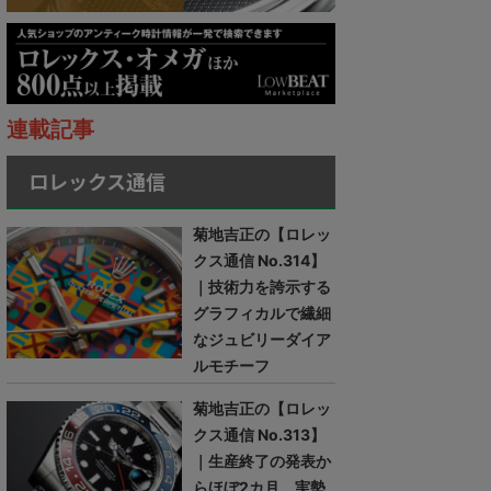
連載記事
ロレックス通信
菊地吉正の【ロレッ
クス通信 No.314】
｜技術力を誇示する
グラフィカルで繊細
なジュビリーダイア
ルモチーフ
菊地吉正の【ロレッ
クス通信 No.313】
｜生産終了の発表か
らほぼ2カ月。実勢