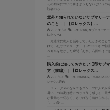
その動向について書きようもないというの
読者のみ ...
意外と知られていないサブマリーナ
のこと！｜【ロレックス】...
2021/11/28
Ref.16800
,
サブマリーナー
防止ベゼル
先週末に友人と話をしていたときのことで
けていたサブマリーナー（Ref.5513）の
ベゼルを動かした瞬間「あれ、右回転はで
...
購入前に知っておきたい旧型サブマ
方（前編）｜【ロレックス...
2021/8/8
Ref.116610LN
,
Ref.16610
,
RO
レックス通信
ロレックスのなかでもダントツに人気が高
暑いこの時期は特にカッコ良く感じる。最
な装飾も一切なく、さりげなく着けられる
らこの使 ...