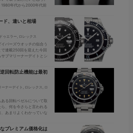
980年代から2000年代前
ード、違いと相場
ドゥエラー
,
ロレックス
ダイバーズウオッチの似合う
で連載250回を迎えた今回
るサブマリーナーデイトとシ
逆回転防止機能は最初
リーナーデイト
,
ロレックス
,
ロ
もある回転ベゼルについて取
たら、何を今さらと言われる
は、あまりよくわかっていな
なプレミアム価格化は