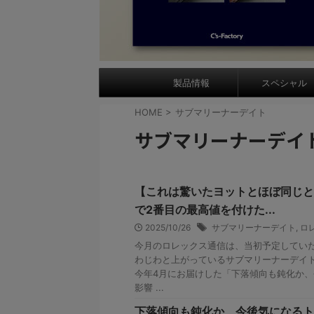
製品情報
スペシャル
HOME
>
サブマリーナーデイト
サブマリーナーデイ
【これは驚いたヨットとほぼ同じと
で2番目の最高値を付けた...
2025/10/26
サブマリーナーデイト
,
ロ
今月のロレックス通信は、当初予定してい
わじわと上がっているサブマリーナーデイ
今年4月にお届けした「下落傾向も鈍化か
影響 ...
下落傾向も鈍化か、今後気になるト