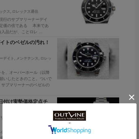
ックス
,
ロレックス通信
た現行のサブマリーナーデイ
は国内定価の倍である 本来であ
品だが、ことロレ ...
イトのベゼルの汚れ！
ーデイト
,
メンテナンス
,
ロレッ
を、オーバーホール（以降
お願いしたときのこと。ついで
・サブマリーナーのベゼルの
1日付け実勢価格定点チ
,
サブマリーナーデイト
,
デイト
の実勢価格の上昇が止まら
け離れすぎてしまい、もはや