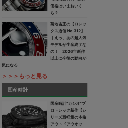
価格はいまおいく
ら？
菊地吉正の【ロレッ
クス通信 No.312】
｜えっ、あの超人気
モデルが生産終了な
の！ 2026年新作
以上に今後の動向が
気になる
＞＞＞もっと見る
国産時計
国産時計“カシオ”プ
ロトレック新作【シ
リーズ最軽量の本格
アウトドアウオッ