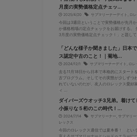
月度の実勢価格定点チェッ...
2025/4/20
サブマリーナーデイト
,
ロレ
今回は3週目ということで実勢価格が先月
か価格相場の定点チェックをお届けする。 
3月度の実勢価格定点チェック！」と題して、
「どんな様子か聞きました」日本で
ス認定中古のこと！｜菊地...
2024/12/1
サブマリーナーデイト
,
ロレ
去る11月18日から日本で本格的にスター
古プログラム。そしてその実態が少しずつ
れていないのだが、友人のロレックス愛好家
ィ ...
ダイバーズウオッチ3兄弟。着けて
小振りな５桁のこの時代！...
2024/7/14
サブマリーナー
,
サブマリー
レックス
今回のロレックス通信では夏本番！ とい
言えるサブマリーナーとシードゥエラーに