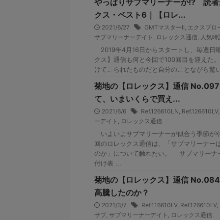
やっぱりサブマリーナーか!? 読
クス・ベスト6｜【ロレ...
2021/6/27
GMTマスターII
,
エクスプロー
サブマリーナーデイト
,
ロレックス通信
,
人気時
2019年4月16日からスタートし、毎週
クス】通信も何と今回で100回目を迎えた
けてこられたものだと自分のことながら驚い
菊地の【ロレックス】通信 No.0
て、いまいくらで買え...
2021/6/6
Ref.126610LN
,
Ref.126610LV
ーデイト
,
ロレックス通信
いよいよサブマリーナーが似合う季節がや
回のロレックス通信は、「サブマリーナー
のか」について触れたい。 サブマリーナ
付け表 ...
菊地の【ロレックス】通信 No.0
高騰したのか？
2021/3/7
Ref.116610LV
,
Ref.126610LV
,
サブ
,
サブマリーナーデイト
,
ロレックス通信