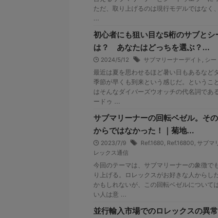
ただ、取り上げるのは現行モデルではなく、1
...
初心者にも狙い目な5桁のサブとシ
は？ あなたはどっちを選ぶ？...
2024/5/12
サブマリーナーデイト
,
シー
最近は夏を思わせるほど暑い日もあるなど
季節が早くも到来という感じだ。ということ
はそんなダイバーズウオッチの代名詞であ
ードゥ ...
サブマリーナーの回転ベゼル。その
からではなかった！｜菊地...
2023/7/9
Ref.1680
,
Ref.16800
,
サブマ
レックス通信
今回のテーマは、サブマリーナーの象徴で
り上げる。ロレックスがお好きな人からし
かもしれないが、この回転ベゼルについて
い人は意 ...
並行輸入市場でのロレックスの異常