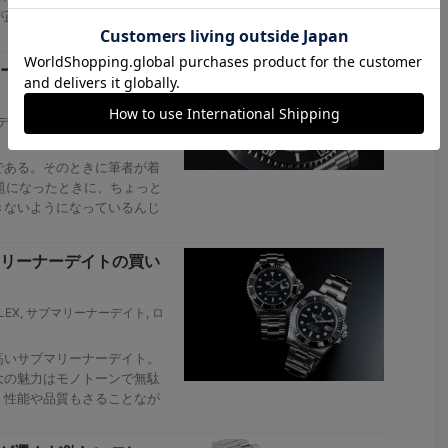
が正直なところ。おそらくは
ーの逆回転防止ベゼル
デイト
,
ロレックス通信
,
逆回転
ある。そのときに筆者が着
話題になったときに、ちょっと
きないようになっているんじ
リーナーデイトの買い
LEX
,
サブマリーナーデイト
,
ロ
いサブマリーナーデイト。
大の魅力はモノトーンで無駄
。性能や品質もさることなが