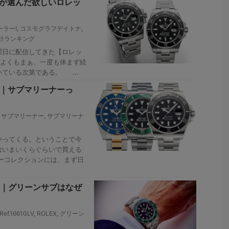
者が選んだ欲しいロレッ
ラーI
,
コスモグラフデイトナ
,
計ランキング
日曜日に配信してきた【ロレッ
。よくもまぁ、一度も休まず続
ている次第である。 ...
97｜サブマリーナーっ
,
サブマリーナー
,
サブマリーナ
ってくる。ということで今
はいまいくらぐらいで買える
ーコレクションには、まず日
84｜グリーンサブはなぜ
Ref.16610LV
,
ROLEX
,
グリーン