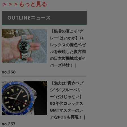
＞＞＞もっと見る
OUTLINEニュース
【酷暑の夏こそ“グ
レー”はいかが】ロ
レックスの褪色ベゼ
ルを表現した復古調
の日本製機械式ダイ
バーズ時計！｜
no.258
【魅力は“青赤ペプ
シ”や“ブルーベリ
ー”だけじゃない】
60年代ロレックス
GMTマスターのレ
アなPCGも再現！｜
no.257