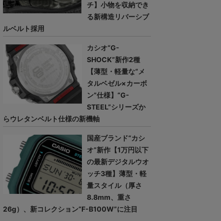
チ】小物を収納でき
る新構造リバーシブ
ルベルト採用
カシオ“G-
SHOCK”新作2種
【薄型・軽量な“メ
タルベゼル×カーボ
ン”仕様】“G-
STEEL”シリーズか
らウレタンベルト仕様の新機軸
国産ブランド“カシ
オ”新作【1万円以下
の最新デジタルウオ
ッチ3種】薄型・軽
量スタイル（厚さ
8.8mm、重さ
26g）、新コレクション“F-B100W”に注目