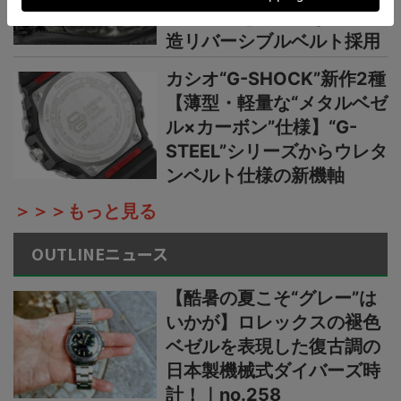
チ】小物を収納できる新構
造リバーシブルベルト採用
カシオ“G-SHOCK”新作2種
【薄型・軽量な“メタルベゼ
ル×カーボン”仕様】“G-
STEEL”シリーズからウレタ
ンベルト仕様の新機軸
＞＞＞もっと見る
OUTLINEニュース
【酷暑の夏こそ“グレー”は
いかが】ロレックスの褪色
ベゼルを表現した復古調の
日本製機械式ダイバーズ時
計！｜no.258