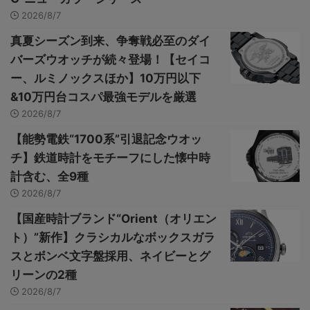
2026/8/7
真夏シーズン到来、争奪戦必至のダイ
バーズウオッチが続々登場！【セイコ
ー、ルミノックスほか】10万円以下
&10万円台コスパ最強モデルを厳選
2026/8/7
【能勢電鉄“1700系”引退記念ウオッ
チ】鉄道時計をモチーフにした懐中時
計含む、全9種
2026/8/7
【国産時計ブランド“Orient（オリエン
ト）”新作】クラシカルなボックスガラ
スとボンベ文字盤採用、ネイビーとグ
リーンの2種
2026/8/7