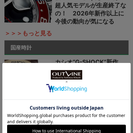
超人気モデルが生産終了な
の！ 2026年新作以上に
今後の動向が気になる
＞＞＞もっと見る
国産時計
カシオ“G-SHOCK”新作
【“ライトイエローゴールド
×ブラウン”で3機種】黄金
の地平線をテーマにし
た“MASTER OF G”ニュー
カラーシリーズ
国産時計“カシオ”プロトレ
ック新作【シリーズ最軽量
の本格アウトドアウオッ