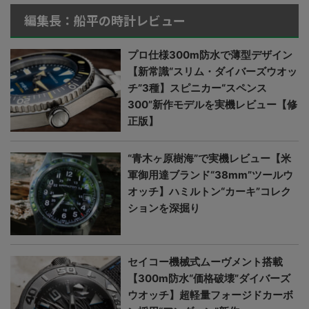
編集長：船平の時計レビュー
プロ仕様300m防水で薄型デザイン
【新常識“スリム・ダイバーズウオッ
チ”3種】スピニカー“スペンス
300”新作モデルを実機レビュー【修
正版】
“青木ヶ原樹海”で実機レビュー【米
軍御用達ブランド“38mm”ツールウ
オッチ】ハミルトン“カーキ”コレク
ションを深掘り
セイコー機械式ムーヴメント搭載
【300m防水“価格破壊”ダイバーズ
ウオッチ】超軽量フォージドカーボ