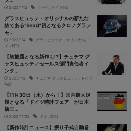
タ...
2023/1/12
クドケ
,
ドイツ時計
グラスヒュッテ・オリジナルの新たな
核である“SeaQ”初となるクロノグラフ
モ...
2023/1/4
グラスヒュッテ・オリジナル
,
ド
イツ時計
【初披露となる新作も!?】チュチマ グ
ラスヒュッテ／セールス部門責任者イ
ンタ...
2023/1/2
チュチマ グラスヒュッテ
,
ドイツ
時計
【11月30日（水）から！】国内最大規
模となる「ドイツ時計フェア」が日本
橋三...
2022/11/28
ドイツ時計
【新作時計ニュース】振り子式自動巻