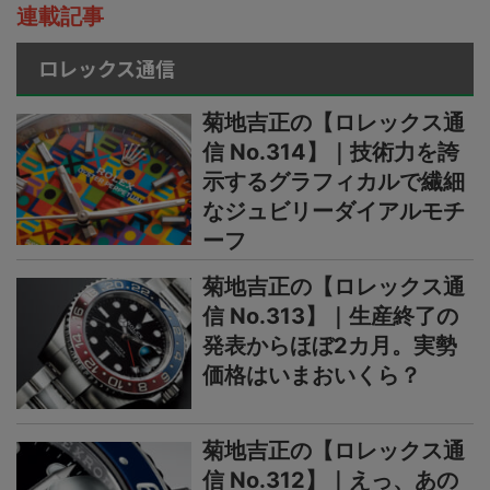
連載記事
ロレックス通信
菊地吉正の【ロレックス通
信 No.314】｜技術力を誇
示するグラフィカルで繊細
なジュビリーダイアルモチ
ーフ
菊地吉正の【ロレックス通
信 No.313】｜生産終了の
発表からほぼ2カ月。実勢
価格はいまおいくら？
菊地吉正の【ロレックス通
信 No.312】｜えっ、あの