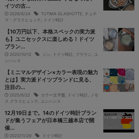
イツの古...
2026/6/24
TUTIMA GLASHÜTTE
,
チュチ
マ・グラスヒュッテ
,
ドイツ時計
【10万円以下、本格スペックの実力派
も】ユニセックスに楽しめる！ドイツ
ブラン...
2025/10/12
ジン
,
ドイツ時計
,
ブラウン
,
ユ
ンハンス
【ミニマルデザイン×カラー表現の魅力
とは】実力派ドイツブランドに見る、
注目の...
2025/6/22
カラー文字盤
,
ドイツ時計
,
ノモ
ス グラスヒュッテ
,
ユンハンス
12月19日まで。14のドイツ時計ブラン
ドが集うフェアが日本橋三越本店で開
催...
2023/11/29
ドイツ時計