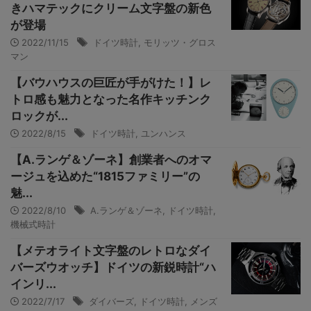
きハマテックにクリーム文字盤の新色
が登場
2022/11/15
ドイツ時計
,
モリッツ・グロス
マン
【バウハウスの巨匠が手がけた！】レ
トロ感も魅力となった名作キッチンク
ロックが...
2022/8/15
ドイツ時計
,
ユンハンス
【A.ランゲ＆ゾーネ】創業者へのオマ
ージュを込めた“1815ファミリー”の
魅...
2022/8/10
A.ランゲ＆ゾーネ
,
ドイツ時計
,
機械式時計
【メテオライト文字盤のレトロなダイ
バーズウオッチ】ドイツの新鋭時計“ハ
インリ...
2022/7/17
ダイバーズ
,
ドイツ時計
,
メンズ