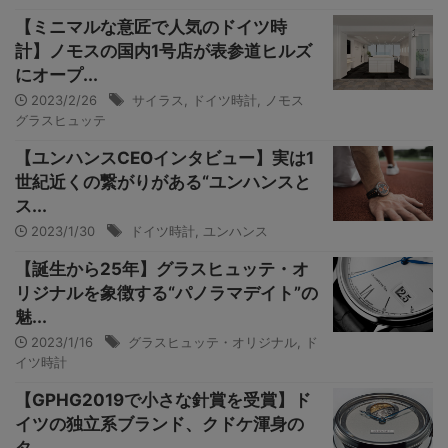
【ミニマルな意匠で人気のドイツ時
計】ノモスの国内1号店が表参道ヒルズ
にオープ...
2023/2/26
サイラス
,
ドイツ時計
,
ノモス
グラスヒュッテ
【ユンハンスCEOインタビュー】実は1
世紀近くの繋がりがある“ユンハンスと
ス...
2023/1/30
ドイツ時計
,
ユンハンス
【誕生から25年】グラスヒュッテ・オ
リジナルを象徴する“パノラマデイト”の
魅...
2023/1/16
グラスヒュッテ・オリジナル
,
ド
イツ時計
【GPHG2019で小さな針賞を受賞】ド
イツの独立系ブランド、クドケ渾身の